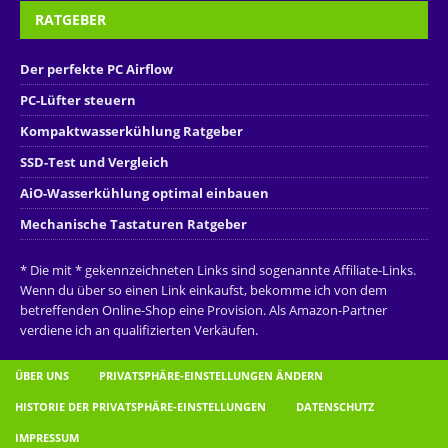
RATGEBER
Der perfekte PC Airflow
PC-Lüfter steuern
Kompaktwasserkühlung Ratgeber
SSD-Test und Vergleich
AiO-Wasserkühlung optimal einbauen
Mechanische Tastaturen Ratgeber
* Die mit * gekennzeichneten Links sind sogenannte Affiliate-Links.
Wenn du über so einen Link einkaufst, bekomme ich von dem
betreffenden Online-Shop eine Provision. Als Amazon-Partner
verdiene ich an qualifizierten Verkäufen.
ÜBER UNS
PRIVATSPHÄRE-EINSTELLUNGEN ÄNDERN
HISTORIE DER PRIVATSPHÄRE-EINSTELLUNGEN
DATENSCHUTZ
IMPRESSUM