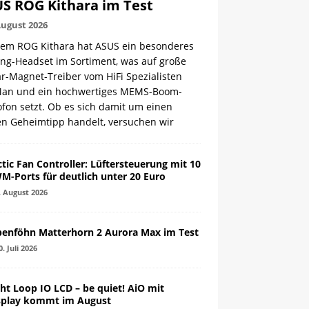
S ROG Kithara im Test
August 2026
dem ROG Kithara hat ASUS ein besonderes
ng-Headset im Sortiment, was auf große
r-Magnet-Treiber vom HiFi Spezialisten
Man und ein hochwertiges MEMS-Boom-
fon setzt. Ob es sich damit um einen
en Geheimtipp handelt, versuchen wir
ctic Fan Controller: Lüftersteuerung mit 10
M-Ports für deutlich unter 20 Euro
. August 2026
penföhn Matterhorn 2 Aurora Max im Test
0. Juli 2026
ght Loop IO LCD – be quiet! AiO mit
splay kommt im August