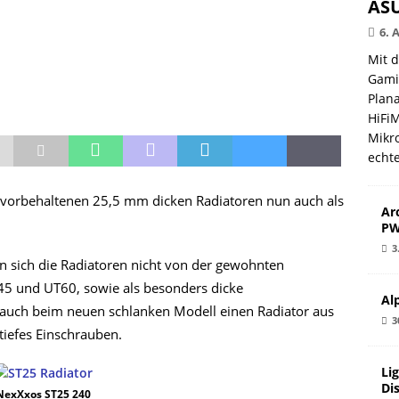
ASU
6. 
Mit 
Gami
Plana
HiFi
Mikro
echt
LT vorbehaltenen 25,5 mm dicken Radiatoren nun auch als
Ar
PW
3
n sich die Radiatoren nicht von der gewohnten
T45 und UT60, sowie als besonders dicke
Al
es auch beim neuen schlanken Modell einen Radiator aus
3
tiefes Einschrauben.
Li
Di
NexXxos ST25 240