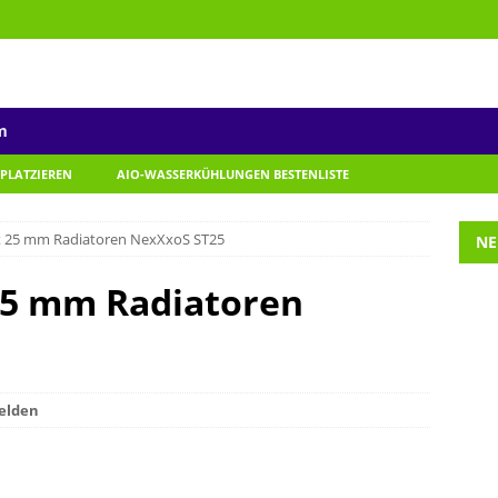
m
 PLATZIEREN
AIO-WASSERKÜHLUNGEN BESTENLISTE
gt 25 mm Radiatoren NexXxoS ST25
NE
25 mm Radiatoren
elden