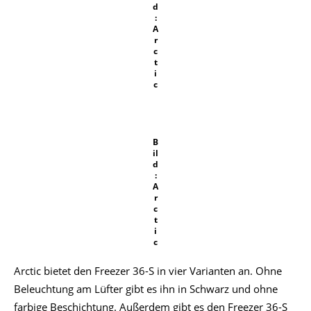
d
:
A
r
c
t
i
c
B
il
d
:
A
r
c
t
i
c
Arctic bietet den Freezer 36-S in vier Varianten an. Ohne
Beleuchtung am Lüfter gibt es ihn in Schwarz und ohne
farbige Beschichtung. Außerdem gibt es den Freezer 36-S