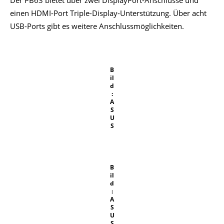
Der PB63 bietet über zwei DisplayPort-Anschlüsse und
einen HDMI-Port Triple-Display-Unterstützung. Über acht
USB-Ports gibt es weitere Anschlussmöglichkeiten.
B
il
d
:
A
S
U
S
B
il
d
:
A
S
U
S