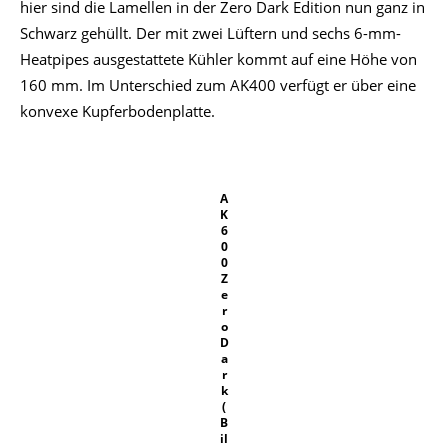
hier sind die Lamellen in der Zero Dark Edition nun ganz in
Schwarz gehüllt. Der mit zwei Lüftern und sechs 6-mm-
Heatpipes ausgestattete Kühler kommt auf eine Höhe von
160 mm. Im Unterschied zum AK400 verfügt er über eine
konvexe Kupferbodenplatte.
A
K
6
0
0
Z
e
r
o
D
a
r
k
(
B
il