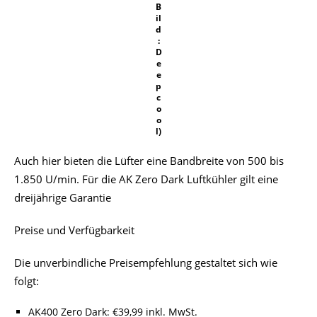
B
il
d
:
D
e
e
p
c
o
o
l)
Auch hier bieten die Lüfter eine Bandbreite von 500 bis
1.850 U/min. Für die AK Zero Dark Luftkühler gilt eine
dreijährige Garantie
Preise und Verfügbarkeit
Die unverbindliche Preisempfehlung gestaltet sich wie
folgt:
AK400 Zero Dark: €39,99 inkl. MwSt.