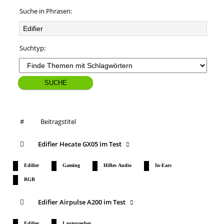
Suche in Phrasen:
Suchtyp:
#
Beitragstitel
Edifier Hecate GX05 im Test
Edifier
Gaming
HiRes Audio
In-Ears
RGB
Edifier Airpulse A200 im Test
Edifier
Lautsprecher