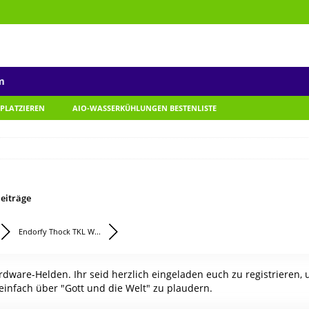
m
 PLATZIEREN
AIO-WASSERKÜHLUNGEN BESTENLISTE
eiträge
Endorfy Thock TKL W...
ware-Helden. Ihr seid herzlich eingeladen euch zu registrieren,
einfach über "Gott und die Welt" zu plaudern.