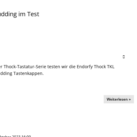
udding im Test
er Thock-Tastatur-Serie testen wir die Endorfy Thock TKL
udding Tastenkappen.
Weiterlesen »
 Oktober 2023 16:09