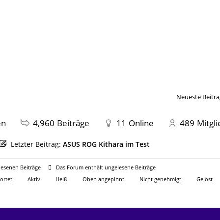
Neueste Beiträ
en
4,960
Beiträge
11
Online
489
Mitgl
Letzter Beitrag:
ASUS ROG Kithara im Test
esenen Beiträge
Das Forum enthält ungelesene Beiträge
ortet
Aktiv
Heiß
Oben angepinnt
Nicht genehmigt
Gelöst