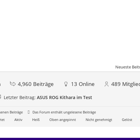
Neueste Beit
n
4,960
Beiträge
13
Online
489
Mitglie
Letzter Beitrag:
ASUS ROG Kithara im Test
senen Beiträge
Das Forum enthält ungelesene Beiträge
tet
Aktiv
Heiß
Oben angepinnt
Nicht genehmigt
Gelöst