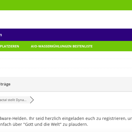
m
 PLATZIEREN
AIO-WASSERKÜHLUNGEN BESTENLISTE
iträge
actal stellt Dyna...
are-Helden. Ihr seid herzlich eingeladen euch zu registrieren, u
infach über "Gott und die Welt" zu plaudern.