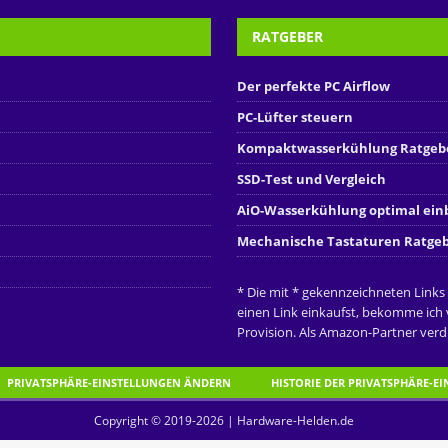
RATGEBER
Der perfekte PC Airflow
PC-Lüfter steuern
Kompaktwasserkühlung Ratgeb
SSD-Test und Vergleich
AiO-Wasserkühlung optimal ei
Mechanische Tastaturen Ratge
* Die mit * gekennzeichneten Links
einen Link einkaufst, bekomme ich
Provision. Als Amazon-Partner verdi
PRIVATSPHÄRE-EINSTELLUNGEN ÄNDERN
HISTORIE DER PRIVATSPHÄRE-E
Copyright © 2019-2026 | Hardware-Helden.de