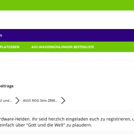
m
 PLATZIEREN
AIO-WASSERKÜHLUNGEN BESTENLISTE
eiträge
U und...
ASUS ROG Strix Z890...
ware-Helden. Ihr seid herzlich eingeladen euch zu registrieren,
einfach über "Gott und die Welt" zu plaudern.