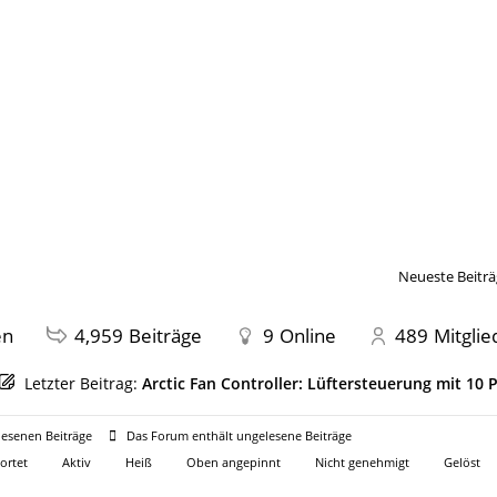
Neueste Beiträ
en
4,959
Beiträge
9
Online
489
Mitglie
Letzter Beitrag:
Arctic Fan Controller: Lüftersteuerung mit 10
esenen Beiträge
Das Forum enthält ungelesene Beiträge
ortet
Aktiv
Heiß
Oben angepinnt
Nicht genehmigt
Gelöst