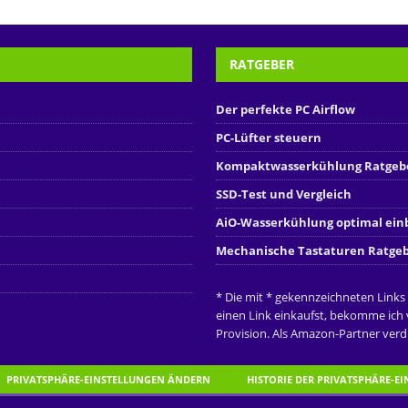
RATGEBER
Der perfekte PC Airflow
PC-Lüfter steuern
Kompaktwasserkühlung Ratgeb
SSD-Test und Vergleich
AiO-Wasserkühlung optimal ei
Mechanische Tastaturen Ratge
* Die mit * gekennzeichneten Links
einen Link einkaufst, bekomme ich
Provision. Als Amazon-Partner verdi
PRIVATSPHÄRE-EINSTELLUNGEN ÄNDERN
HISTORIE DER PRIVATSPHÄRE-E