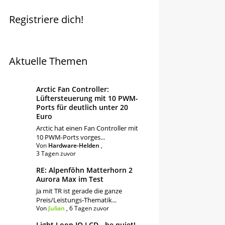
Registriere dich!
Aktuelle Themen
Arctic Fan Controller:
Lüftersteuerung mit 10 PWM-
Ports für deutlich unter 20
Euro
Arctic hat einen Fan Controller mit
10 PWM-Ports vorges...
Von
Hardware-Helden
,
3 Tagen zuvor
RE: Alpenföhn Matterhorn 2
Aurora Max im Test
Ja mit TR ist gerade die ganze
Preis/Leistungs-Thematik...
Von
Julian
,
6 Tagen zuvor
Light Loop IO LCD - be quiet!