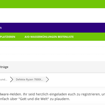
m
 PLATZIEREN
AIO-WASSERKÜHLUNGEN BESTENLISTE
iträge
und...
Defekte Ryzen 7000X...
are-Helden. Ihr seid herzlich eingeladen euch zu registrieren, u
infach über "Gott und die Welt" zu plaudern.