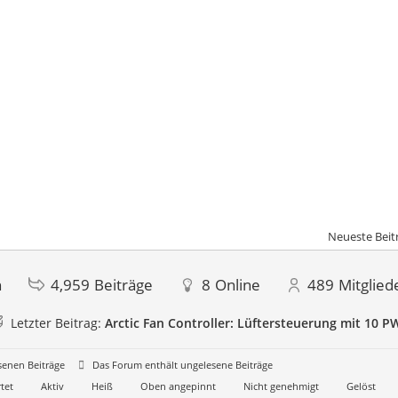
Neueste Beit
n
4,959
Beiträge
8
Online
489
Mitglied
Letzter Beitrag:
Arctic Fan Controller: Lüftersteuerung mit 10 P
senen Beiträge
Das Forum enthält ungelesene Beiträge
tet
Aktiv
Heiß
Oben angepinnt
Nicht genehmigt
Gelöst