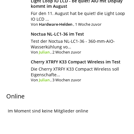
Light Loop IO LCD - be quiet! AiO mit Display
kommt im August
Für den 11. August hat be quiet! die Light Loop
IO LCD ...
Von
Hardware-Helden
,
1 Woche zuvor
Noctua NL-LC1-36 im Test
Test der Noctua NL-LC1-36 - 360-mm-AiO-
Wasserkühlung vo...
Von
Julian
,
2 Wochen zuvor
Cherry XTRFY K33 Compact Wireless im Test
Die Cherry XTRFY K33 Compact Wireless soll
Eigenschafte...
Von
Julian
,
3 Wochen zuvor
Online
Im Moment sind keine Mitglieder online