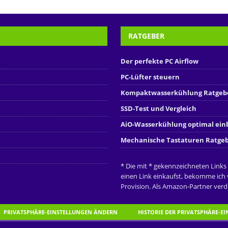
RATGEBER
Der perfekte PC Airflow
PC-Lüfter steuern
Kompaktwasserkühlung Ratgeb
SSD-Test und Vergleich
AiO-Wasserkühlung optimal ei
Mechanische Tastaturen Ratge
* Die mit * gekennzeichneten Links
einen Link einkaufst, bekomme ich
Provision. Als Amazon-Partner verdi
PRIVATSPHÄRE-EINSTELLUNGEN ÄNDERN
HISTORIE DER PRIVATSPHÄRE-E