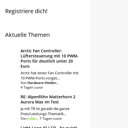
Registriere dich!
Aktuelle Themen
Arctic Fan Controller:
Lüftersteuerung mit 10 PWM-
Ports für deutlich unter 20
Euro
Arctic hat einen Fan Controller mit
10 PWM-Ports vorges...
Von
Hardware-Helden
,
4 Tagen zuvor
RE: Alpenföhn Matterhorn 2
Aurora Max im Test
Ja mit TR ist gerade die ganze
Preis/Leistungs-Thematik...
Von
Julian
,
7 Tagen zuvor
Light Loop IO LCD - be quiet!