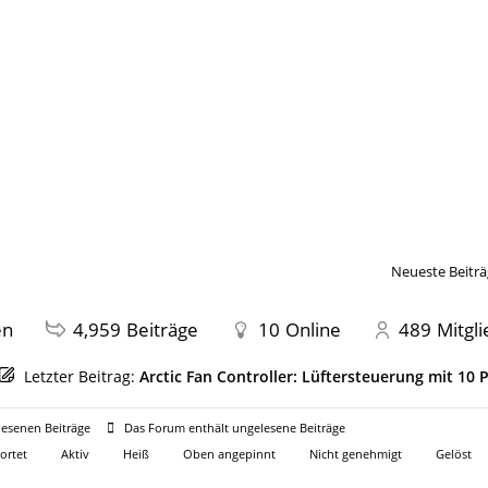
Neueste Beiträ
en
4,959
Beiträge
10
Online
489
Mitgl
Letzter Beitrag:
Arctic Fan Controller: Lüftersteuerung mit 10
esenen Beiträge
Das Forum enthält ungelesene Beiträge
ortet
Aktiv
Heiß
Oben angepinnt
Nicht genehmigt
Gelöst