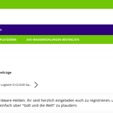
m
 PLATZIEREN
AIO-WASSERKÜHLUNGEN BESTENLISTE
eiträge
Logitech G CLOUD Ga...
ware-Helden. Ihr seid herzlich eingeladen euch zu registrieren,
einfach über "Gott und die Welt" zu plaudern.