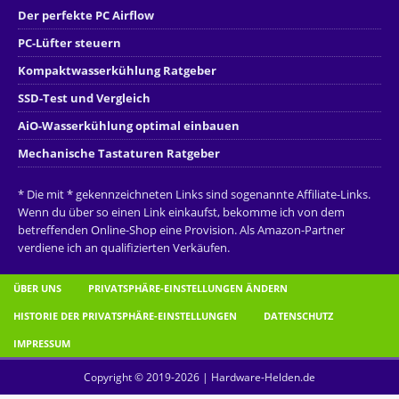
Der perfekte PC Airflow
PC-Lüfter steuern
Kompaktwasserkühlung Ratgeber
SSD-Test und Vergleich
AiO-Wasserkühlung optimal einbauen
Mechanische Tastaturen Ratgeber
* Die mit * gekennzeichneten Links sind sogenannte Affiliate-Links.
Wenn du über so einen Link einkaufst, bekomme ich von dem
betreffenden Online-Shop eine Provision. Als Amazon-Partner
verdiene ich an qualifizierten Verkäufen.
ÜBER UNS
PRIVATSPHÄRE-EINSTELLUNGEN ÄNDERN
HISTORIE DER PRIVATSPHÄRE-EINSTELLUNGEN
DATENSCHUTZ
IMPRESSUM
Copyright © 2019-2026 | Hardware-Helden.de