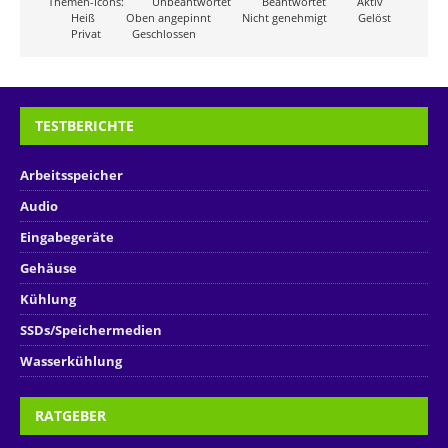
Themen-Icons:
Unbeantwortet
Beantwortet
Aktiv
Heiß
Oben angepinnt
Nicht genehmigt
Gelöst
Privat
Geschlossen
TESTBERICHTE
Arbeitsspeicher
Audio
Eingabegeräte
Gehäuse
Kühlung
SSDs/Speichermedien
Wasserkühlung
RATGEBER