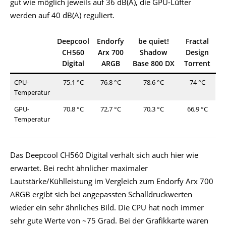
gut wie möglich jeweils auf 36 dB(A), die GPU-Lüfter
werden auf 40 dB(A) reguliert.
Deepcool
Endorfy
be quiet!
Fractal
CH560
Arx 700
Shadow
Design
Digital
ARGB
Base 800 DX
Torrent
CPU-
75.1 °C
76,8 °C
78,6 °C
74 °C
Temperatur
GPU-
70.8 °C
72,7 °C
70,3 °C
66,9 °C
Temperatur
Das Deepcool CH560 Digital verhält sich auch hier wie
erwartet. Bei recht ähnlicher maximaler
Lautstärke/Kühlleistung im Vergleich zum Endorfy Arx 700
ARGB ergibt sich bei angepassten Schalldruckwerten
wieder ein sehr ähnliches Bild. Die CPU hat noch immer
sehr gute Werte von ~75 Grad. Bei der Grafikkarte waren