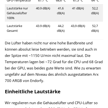
GPU-Temperatur
67.7 °C
68,6 °C
67,3 °C
64 °C
Lautstärke nur
40.9 dB(A)
41,6
41 dB(A)
52,2
Gehäuselüfter
dB(A)
dB(A)
100%
Lautstärke
43.9 dB(A)
44,2
43,9 dB(A)
52,7
Gesamt
dB(A)
dB(A)
Die Lüfter haben nicht nur eine hohe Bandbreite und
können absolut leise betrieben werden, sie sind auch in
der Spitze mit ~1150 U/min nicht maximal laut. Die
Temperaturen lagen bei ~72 Grad für die CPU und 68 Grad
bei der GPU, was beides gute Werte sind. Wie zu erwarten
ungefähr auf dem Niveau des ähnlich ausgestatteten Arx
700 ARGB von Endorfy.
Einheitliche Lautstärke
Wir regulieren nun die Gehäuselüfter und CPU-Lüfter so