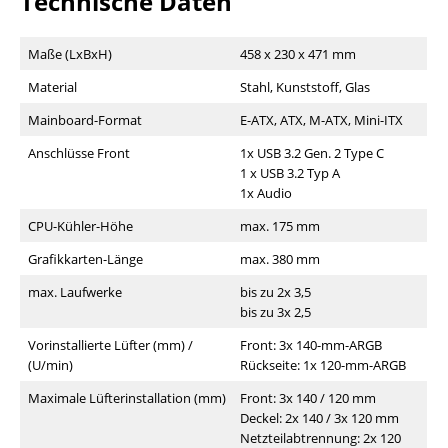
Technische Daten
Maße (LxBxH)
458 x 230 x 471 mm
Material
Stahl, Kunststoff, Glas
Mainboard-Format
E-ATX, ATX, M-ATX, Mini-ITX
Anschlüsse Front
1x USB 3.2 Gen. 2 Type C
1 x USB 3.2 Typ A
1x Audio
CPU-Kühler-Höhe
max. 175 mm
Grafikkarten-Länge
max. 380 mm
max. Laufwerke
bis zu 2x 3,5
bis zu 3x 2,5
Vorinstallierte Lüfter (mm) /
Front: 3x 140-mm-ARGB
(U/min)
Rückseite: 1x 120-mm-ARGB
Maximale Lüfterinstallation (mm)
Front: 3x 140 / 120 mm
Deckel: 2x 140 / 3x 120 mm
Netzteilabtrennung: 2x 120