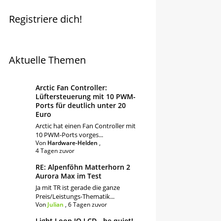
Registriere dich!
Aktuelle Themen
Arctic Fan Controller:
Lüftersteuerung mit 10 PWM-
Ports für deutlich unter 20
Euro
Arctic hat einen Fan Controller mit
10 PWM-Ports vorges...
Von
Hardware-Helden
,
4 Tagen zuvor
RE: Alpenföhn Matterhorn 2
Aurora Max im Test
Ja mit TR ist gerade die ganze
Preis/Leistungs-Thematik...
Von
Julian
,
6 Tagen zuvor
Light Loop IO LCD - be quiet!