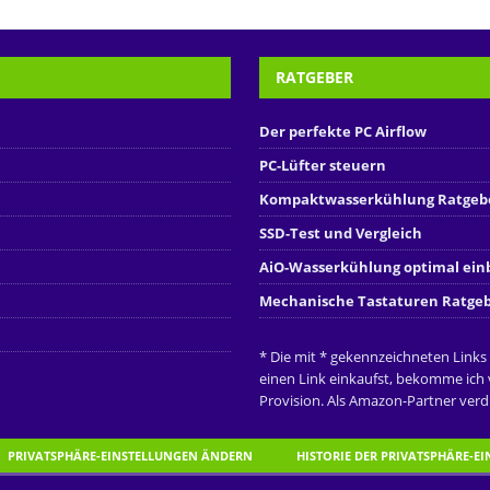
RATGEBER
Der perfekte PC Airflow
PC-Lüfter steuern
Kompaktwasserkühlung Ratgeb
SSD-Test und Vergleich
AiO-Wasserkühlung optimal ei
Mechanische Tastaturen Ratge
* Die mit * gekennzeichneten Links
einen Link einkaufst, bekomme ich
Provision. Als Amazon-Partner verdi
PRIVATSPHÄRE-EINSTELLUNGEN ÄNDERN
HISTORIE DER PRIVATSPHÄRE-E