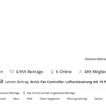
Neueste Beiträ
en
4,959
Beiträge
6
Online
489
Mitglie
Letzter Beitrag:
Arctic Fan Controller: Lüftersteuerung mit 10
esenen Beiträge
Das Forum enthält ungelesene Beiträge
ortet
Aktiv
Heiß
Oben angepinnt
Nicht genehmigt
Gelöst