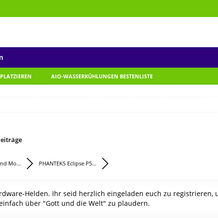
m
 PLATZIEREN
AIO-WASSERKÜHLUNGEN BESTENLISTE
eiträge
nd Mo...
PHANTEKS Eclipse P5...
ware-Helden. Ihr seid herzlich eingeladen euch zu registrieren,
einfach über "Gott und die Welt" zu plaudern.