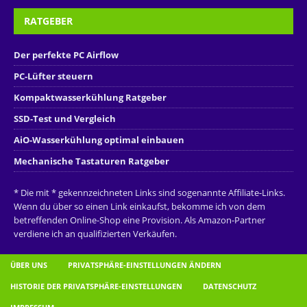
RATGEBER
Der perfekte PC Airflow
PC-Lüfter steuern
Kompaktwasserkühlung Ratgeber
SSD-Test und Vergleich
AiO-Wasserkühlung optimal einbauen
Mechanische Tastaturen Ratgeber
* Die mit * gekennzeichneten Links sind sogenannte Affiliate-Links.
Wenn du über so einen Link einkaufst, bekomme ich von dem
betreffenden Online-Shop eine Provision. Als Amazon-Partner
verdiene ich an qualifizierten Verkäufen.
ÜBER UNS
PRIVATSPHÄRE-EINSTELLUNGEN ÄNDERN
HISTORIE DER PRIVATSPHÄRE-EINSTELLUNGEN
DATENSCHUTZ