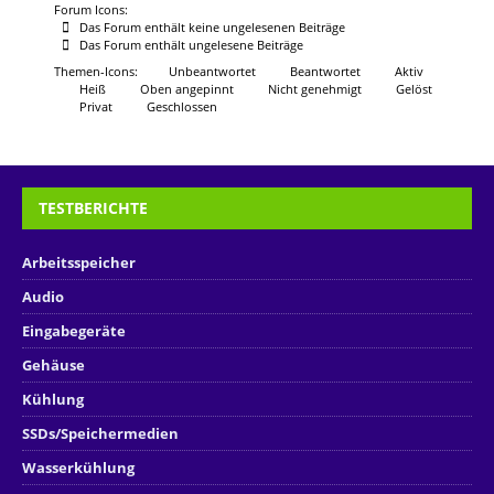
Forum Icons:
Das Forum enthält keine ungelesenen Beiträge
Das Forum enthält ungelesene Beiträge
Themen-Icons:
Unbeantwortet
Beantwortet
Aktiv
Heiß
Oben angepinnt
Nicht genehmigt
Gelöst
Privat
Geschlossen
TESTBERICHTE
Arbeitsspeicher
Audio
Eingabegeräte
Gehäuse
Kühlung
SSDs/Speichermedien
Wasserkühlung