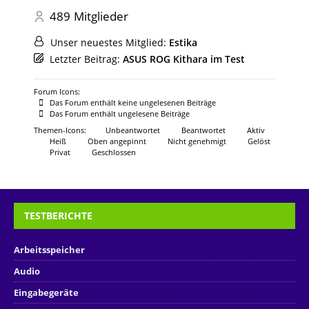
489
Mitglieder
Unser neuestes Mitglied:
Estika
Letzter Beitrag:
ASUS ROG Kithara im Test
Forum Icons:
Das Forum enthält keine ungelesenen Beiträge
Das Forum enthält ungelesene Beiträge
Themen-Icons:
Unbeantwortet
Beantwortet
Aktiv
Heiß
Oben angepinnt
Nicht genehmigt
Gelöst
Privat
Geschlossen
TESTBERICHTE
Arbeitsspeicher
Audio
Eingabegeräte