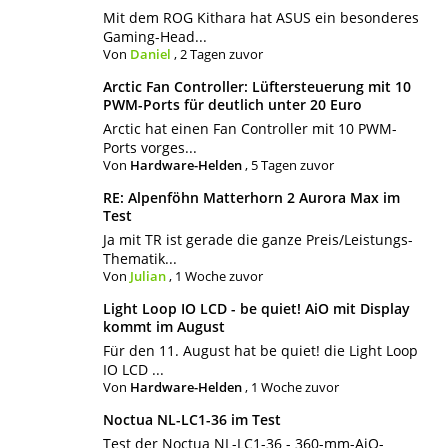
Mit dem ROG Kithara hat ASUS ein besonderes
Gaming-Head...
Von
Daniel
,
2 Tagen zuvor
Arctic Fan Controller: Lüftersteuerung mit 10
PWM-Ports für deutlich unter 20 Euro
Arctic hat einen Fan Controller mit 10 PWM-
Ports vorges...
Von
Hardware-Helden
,
5 Tagen zuvor
RE: Alpenföhn Matterhorn 2 Aurora Max im
Test
Ja mit TR ist gerade die ganze Preis/Leistungs-
Thematik...
Von
Julian
,
1 Woche zuvor
Light Loop IO LCD - be quiet! AiO mit Display
kommt im August
Für den 11. August hat be quiet! die Light Loop
IO LCD ...
Von
Hardware-Helden
,
1 Woche zuvor
Noctua NL-LC1-36 im Test
Test der Noctua NL-LC1-36 - 360-mm-AiO-