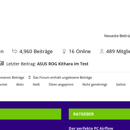
Neueste Beiträ
en
4,960
Beiträge
16
Online
489
Mitgl
Letzter Beitrag:
ASUS ROG Kithara im Test
esenen Beiträge
Das Forum enthält ungelesene Beiträge
ortet
Aktiv
Heiß
Oben angepinnt
Nicht genehmigt
Gelöst
RATGEBER
Der perfekte PC Airflow