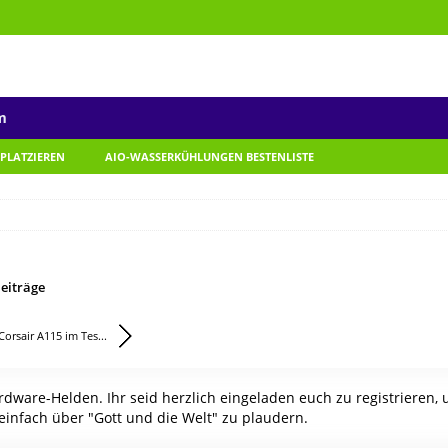
m
 PLATZIEREN
AIO-WASSERKÜHLUNGEN BESTENLISTE
eiträge
Corsair A115 im Tes...
ware-Helden. Ihr seid herzlich eingeladen euch zu registrieren,
einfach über "Gott und die Welt" zu plaudern.