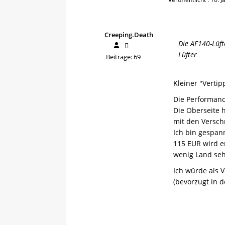
Creeping.Death
Die AF140-Lüft
Lüfter
Beiträge: 69
Kleiner "Vertip
Die Performance
Die Oberseite 
mit den Versch
Ich bin gespan
115 EUR wird er
wenig Land se
Ich würde als 
(bevorzugt in d