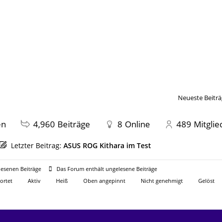
Neueste Beiträ
en
4,960
Beiträge
8
Online
489
Mitglie
Letzter Beitrag:
ASUS ROG Kithara im Test
esenen Beiträge
Das Forum enthält ungelesene Beiträge
ortet
Aktiv
Heiß
Oben angepinnt
Nicht genehmigt
Gelöst