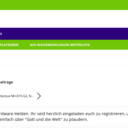
m
 PLATZIEREN
AIO-WASSERKÜHLUNGEN BESTENLISTE
eiträge
Noctua NH-D15 G2, N...
ware-Helden. Ihr seid herzlich eingeladen euch zu registrieren,
einfach über "Gott und die Welt" zu plaudern.