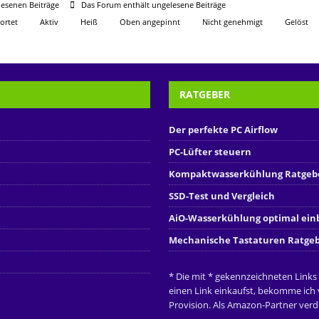
esenen Beiträge
Das Forum enthält ungelesene Beiträge
ortet
Aktiv
Heiß
Oben angepinnt
Nicht genehmigt
Gelöst
RATGEBER
Der perfekte PC Airflow
PC-Lüfter steuern
Kompaktwasserkühlung Ratgeb
SSD-Test und Vergleich
AiO-Wasserkühlung optimal ei
Mechanische Tastaturen Ratge
* Die mit * gekennzeichneten Links
einen Link einkaufst, bekomme ich
Provision. Als Amazon-Partner verdi