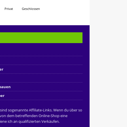
Privat
Geschlossen
er
nbauen
ber
 sind sogenannte Affiliate-Links. Wenn du über so
 von dem betreffenden Online-Shop eine
ene ich an qualifizierten Verkäufen.