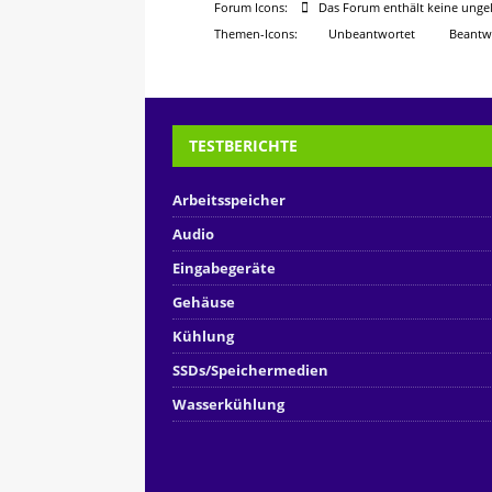
Forum Icons:
Das Forum enthält keine ungel
Themen-Icons:
Unbeantwortet
Beantw
TESTBERICHTE
Arbeitsspeicher
Audio
Eingabegeräte
Gehäuse
Kühlung
SSDs/Speichermedien
Wasserkühlung