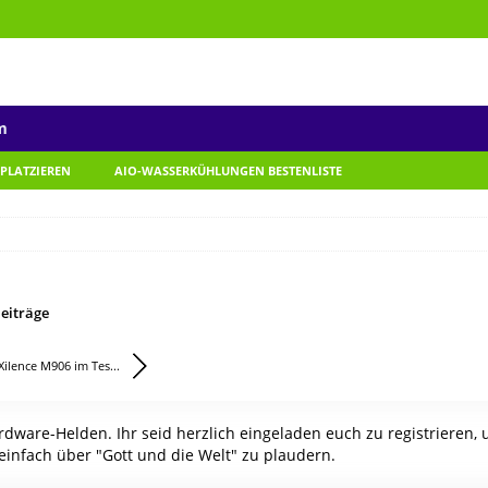
m
 PLATZIEREN
AIO-WASSERKÜHLUNGEN BESTENLISTE
eiträge
Xilence M906 im Tes...
ware-Helden. Ihr seid herzlich eingeladen euch zu registrieren,
einfach über "Gott und die Welt" zu plaudern.