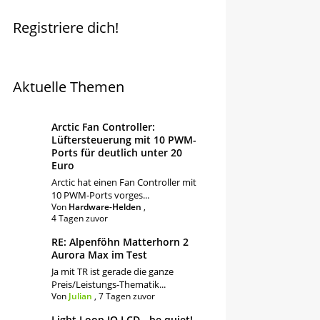
Registriere dich!
Aktuelle Themen
Arctic Fan Controller:
Lüftersteuerung mit 10 PWM-
Ports für deutlich unter 20
Euro
Arctic hat einen Fan Controller mit
10 PWM-Ports vorges...
Von
Hardware-Helden
,
4 Tagen zuvor
RE: Alpenföhn Matterhorn 2
Aurora Max im Test
Ja mit TR ist gerade die ganze
Preis/Leistungs-Thematik...
Von
Julian
,
7 Tagen zuvor
Light Loop IO LCD - be quiet!