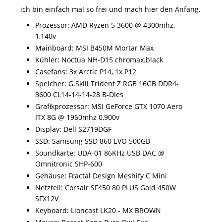
ich bin einfach mal so frei und mach hier den Anfang.
Prozessor: AMD Ryzen 5 3600 @ 4300mhz,
1,140v
Mainboard: MSI B450M Mortar Max
Kühler: Noctua NH-D15 chromax.black
Casefans: 3x Arctic P14, 1x P12
Speicher: G.Skill Trident Z RGB 16GB DDR4-
3600 CL14-14-14-28 B-Dies
Grafikprozessor: MSI GeForce GTX 1070 Aero
ITX 8G @ 1950mhz 0,900v
Display: Dell S2719DGF
SSD: Samsung SSD 860 EVO 500GB
Soundkarte: UDA-01 86KHz USB DAC @
Omnitronic SHP-600
Gehäuse: Fractal Design Meshify C Mini
Netzteil: Corsair SF450 80 PLUS Gold 450W
SFX12V
Keyboard: Lioncast LK20 - MX BROWN