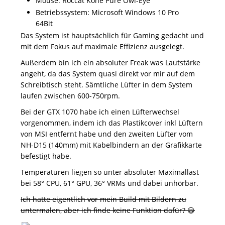
Mouse: Roccat Kone Pure Owl-Eye
Betriebssystem: Microsoft Windows 10 Pro
64Bit
Das System ist hauptsächlich für Gaming gedacht und
mit dem Fokus auf maximale Effizienz ausgelegt.
Außerdem bin ich ein absoluter Freak was Lautstärke
angeht, da das System quasi direkt vor mir auf dem
Schreibtisch steht. Sämtliche Lüfter in dem System
laufen zwischen 600-750rpm.
Bei der GTX 1070 habe ich einen Lüfterwechsel
vorgenommen, indem ich das Plastikcover inkl Lüftern
von MSI entfernt habe und den zweiten Lüfter vom
NH-D15 (140mm) mit Kabelbindern an der Grafikkarte
befestigt habe.
Temperaturen liegen so unter absoluter Maximallast
bei 58° CPU, 61° GPU, 36° VRMs und dabei unhörbar.
Ich hatte eigentlich vor mein Build mit Bildern zu
untermalen, aber ich finde keine Funktion dafür? 😀