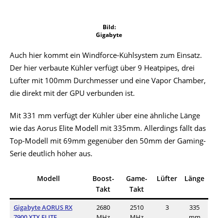
Bild:
Gigabyte
Auch hier kommt ein Windforce-Kühlsystem zum Einsatz.
Der hier verbaute Kühler verfügt über 9 Heatpipes, drei
Lüfter mit 100mm Durchmesser und eine Vapor Chamber,
die direkt mit der GPU verbunden ist.
Mit 331 mm verfügt der Kühler über eine ähnliche Länge
wie das Aorus Elite Modell mit 335mm. Allerdings fällt das
Top-Modell mit 69mm gegenüber den 50mm der Gaming-
Serie deutlich höher aus.
Modell
Boost-
Game-
Lüfter
Länge
Takt
Takt
Gigabyte AORUS RX
2680
2510
3
335
7900 XTX ELITE
MHz
MHz
mm