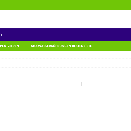
m
 PLATZIEREN
AIO-WASSERKÜHLUNGEN BESTENLISTE
Forum-Startseite
|
Neueste Beiträge