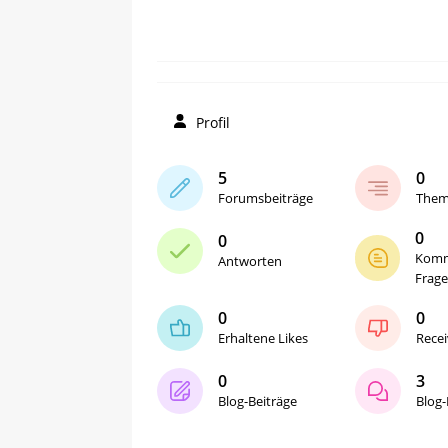
Profil
5
0
Forumsbeiträge
The
0
0
Komm
Antworten
Frag
0
0
Erhaltene Likes
Recei
0
3
Blog-Beiträge
Blog