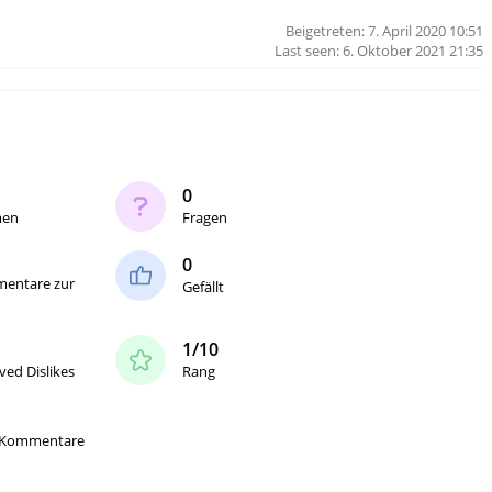
Beigetreten: 7. April 2020 10:51
Last seen: 6. Oktober 2021 21:35
0
men
Fragen
0
entare zur
Gefällt
e
1/10
ved Dislikes
Rang
-Kommentare