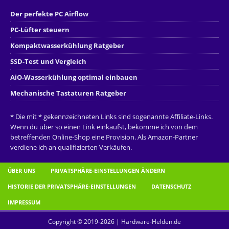
Der perfekte PC Airflow
PC-Lüfter steuern
Kompaktwasserkühlung Ratgeber
SSD-Test und Vergleich
AiO-Wasserkühlung optimal einbauen
Mechanische Tastaturen Ratgeber
* Die mit * gekennzeichneten Links sind sogenannte Affiliate-Links.
Wenn du über so einen Link einkaufst, bekomme ich von dem
betreffenden Online-Shop eine Provision. Als Amazon-Partner
verdiene ich an qualifizierten Verkäufen.
ÜBER UNS
PRIVATSPHÄRE-EINSTELLUNGEN ÄNDERN
HISTORIE DER PRIVATSPHÄRE-EINSTELLUNGEN
DATENSCHUTZ
IMPRESSUM
Copyright © 2019-2026 | Hardware-Helden.de