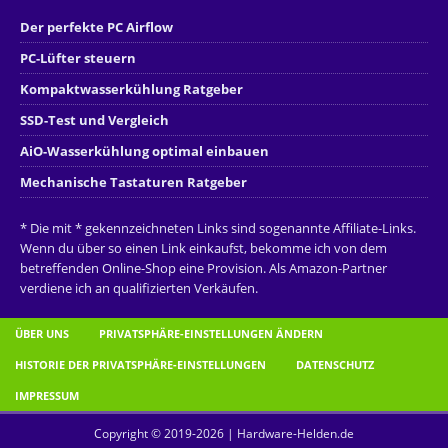
Der perfekte PC Airflow
PC-Lüfter steuern
Kompaktwasserkühlung Ratgeber
SSD-Test und Vergleich
AiO-Wasserkühlung optimal einbauen
Mechanische Tastaturen Ratgeber
* Die mit * gekennzeichneten Links sind sogenannte Affiliate-Links.
Wenn du über so einen Link einkaufst, bekomme ich von dem
betreffenden Online-Shop eine Provision. Als Amazon-Partner
verdiene ich an qualifizierten Verkäufen.
ÜBER UNS
PRIVATSPHÄRE-EINSTELLUNGEN ÄNDERN
HISTORIE DER PRIVATSPHÄRE-EINSTELLUNGEN
DATENSCHUTZ
IMPRESSUM
Copyright © 2019-2026 | Hardware-Helden.de