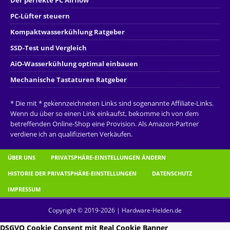
Der perfekte PC Airflow
PC-Lüfter steuern
Kompaktwasserkühlung Ratgeber
SSD-Test und Vergleich
AiO-Wasserkühlung optimal einbauen
Mechanische Tastaturen Ratgeber
* Die mit * gekennzeichneten Links sind sogenannte Affiliate-Links.
Wenn du über so einen Link einkaufst, bekomme ich von dem
betreffenden Online-Shop eine Provision. Als Amazon-Partner
verdiene ich an qualifizierten Verkäufen.
ÜBER UNS
PRIVATSPHÄRE-EINSTELLUNGEN ÄNDERN
HISTORIE DER PRIVATSPHÄRE-EINSTELLUNGEN
DATENSCHUTZ
IMPRESSUM
Copyright © 2019-2026 | Hardware-Helden.de
DSGVO Cookie Consent mit Real Cookie Banner