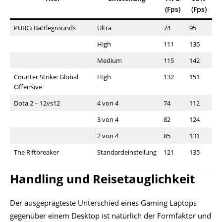
(Fps)
(Fps)
PUBG: Battlegrounds
Ultra
74
95
High
111
136
Medium
115
142
Counter Strike: Global
High
132
151
Offensive
Dota 2 – 12vs12
4 von 4
74
112
3 von 4
82
124
2 von 4
85
131
The Riftbreaker
Standardeinstellung
121
135
Handling und Reisetauglichkeit
Der ausgeprägteste Unterschied eines Gaming Laptops
gegenüber einem Desktop ist natürlich der Formfaktor und