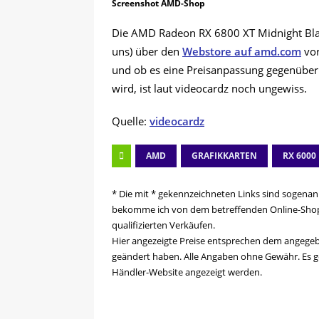
Screenshot AMD-Shop
Die AMD Radeon RX 6800 XT Midnight Blac
uns) über den
Webstore auf amd.com
vor
und ob es eine Preisanpassung gegenübe
wird, ist laut videocardz noch ungewiss.
Quelle:
videocardz
AMD
GRAFIKKARTEN
RX 6000
* Die mit * gekennzeichneten Links sind sogenann
bekomme ich von dem betreffenden Online-Shop e
qualifizierten Verkäufen.
Hier angezeigte Preise entsprechen dem angege
geändert haben. Alle Angaben ohne Gewähr. Es ge
Händler-Website angezeigt werden.