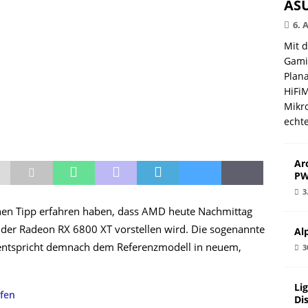
ASU
6. 
Mit 
Gami
Plana
HiFi
Mikro
echt
Ar
PW
3
inen Tipp erfahren haben, dass AMD heute Nachmittag
der Radeon RX 6800 XT vorstellen wird. Die sogenannte
Al
ntspricht demnach dem Referenzmodell in neuem,
3
Li
Di