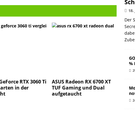
Sch
18.
Der S
Secr
dabe
Zube
GO
% 
2
GeForce RTX 3060 Ti
ASUS Radeon RX 6700 XT
arten in der
TUF Gaming und Dual
Mo
cht
aufgetaucht
no
2