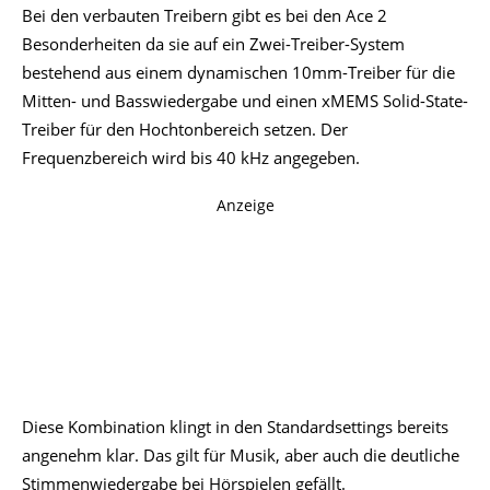
flachem Equalizer nicht. Es ist eine Betonung im
Bassbereich zu hören, die ja nach Song stärker/weniger zur
Geltung kommt. Während Akustik-Stücke, Klassik usw. im
Tiefton zurückhaltender und ausgeglichen wirken, sticht
der leicht behäbige Bass bei Pop, Dance, Hiphop etc. dann
doch deutlicher hervor und geht auch mal in die Mitten. Je
nachdem ob ANC an oder aus ist unterscheidet sich der
Effekt. Ohne ANC wird es etwas dumpfer.
Trotz dieser gewissen Betonung im Bassbereich könnten
die Ace 2 Bassfans aber nicht „fett“ oder spaßig genug sein.
Dank der App lässt sich der Klang anpassen. Es gibt viele
Presets von denen einige auch wirklich brauchbar sind und
eine manuelle Anpassung der Kurve ist ebenfalls möglich.
Hier zeigt sich auch schnell das Potenzial im Bassbereich.
Mit dem Musikpreset bekommt man bereits mehr Druck,