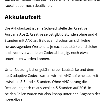
eine Schnellladefunktion, die ~1 Stunden Laufzeit nach 10
Minuten Ladezeit ermöglicht (nicht verifiziert). Insgesamt
ist die Laufzeit aber eben doch etwas enttäuschend.
Anzeige
Aufgeladen werden die Ace 2 per USB-C oder kabellos per
Qi. LEDs geben den ungefähren Akkustand an.
Fazit
Beim Klang, Tragekomfort und den unterstützten Codecs