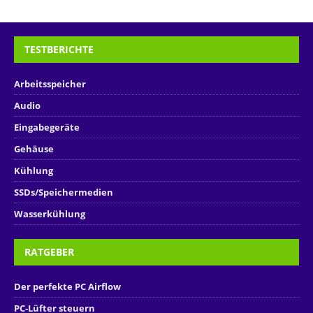
* Die mit * gekennzeichneten Links sind sogenannte Affiliate-Links.
Wenn du über so einen Link einkaufst, bekomme ich von dem
betreffenden Online-Shop eine Provision. Als Amazon-Partner
verdiene ich an qualifizierten Verkäufen.
ÜBER UNS
PRIVATSPHÄRE-EINSTELLUNGEN ÄNDERN
HISTORIE DER PRIVATSPHÄRE-EINSTELLUNGEN
DATENSCHUTZ
IMPRESSUM
Copyright © 2019-2026 | Hardware-Helden.de
DSGVO Cookie Consent mit Real Cookie Banner