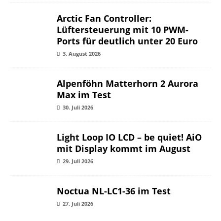
Secretlab Sommer Sale: Rabatte auf
Gaming-Stühle und Schreibtische (Anzeige)
18. Juni 2026
GOLDEN DEALS auf bestware.com: Bis zu 15
% Rabatt auf Gaming-Laptops (Anzeige)
29. Mai 2026
Monitor Special und Smart Home Week bei
notebooksbilliger.de (Anzeige)
24. April 2026
TESTBERICHTE
Arbeitsspeicher