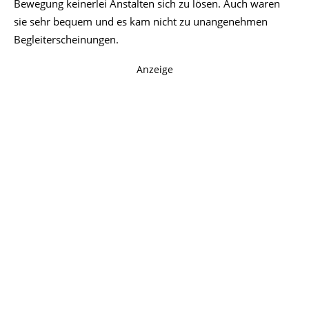
Bewegung keinerlei Anstalten sich zu lösen. Auch waren
sie sehr bequem und es kam nicht zu unangenehmen
Begleiterscheinungen.
Anzeige
Die Bedienung hat in Bezug auf die Touchflächen nicht
restlos überzeugt. Die Sensoren dazu befinden sich im
oberen Teil des Steges. Da es zudem keine Geste in Form
eines einfachen Tippens gibt, sondern nur zweifaches,