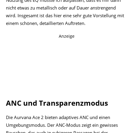
Es unterdrückt vorrangig tiefe Frequenzen. Die hohen
Anteile der Geräusch sind weiter ungemindert hörbar,
auch leise Geräusche werden zum Teil nicht unterdrückt.
Das adaptive ANC lässt sich in der Intensität nicht
anpassen.
Weiterhin kann es bei aktivem ANC beim Einsetzen oder
beim Zurechtrücken der Hörer im Ohr zu einem Pfeifen
kommen. Dies entsteht auch, wenn die Hörer tief in das
Ohr gedrückt werden. Beim linken Hörer trat das häufig
auf, beim rechten ließ es sich nicht provozieren.
Der Umgebungsmodus lässt die Umgebung nicht nur
durch, er verstärkt sie auch deutlich und ist sehr effektiv. Er
rauscht aber noch deutlicher.