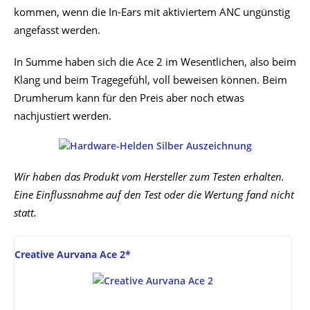
bei Proshop.de ansehen*
*Affiliate-Link: Wenn du über so einen Link einkaufst, bekomme ich von
dem betreffenden Online-Shop eine Provision. Preise inkl. MwSt., zzgl.
Versandkosten. Zuletzt aktualisiert am 10. August 2026 um 19:11 Uhr.
Hier angezeigte Preise können sich inzwischen geändert haben -
weitere
Infos
* Die mit * gekennzeichneten Links sind sogenannte Affiliate-Links.
Wenn du über so einen Link einkaufst, bekomme ich von dem
betreffenden Online-Shop eine Provision. Als Amazon-Partner
verdiene ich an qualifizierten Verkäufen.
Hier angezeigte Preise entsprechen dem angegebenen Stand
(Datum/Uhrzeit) und können sich inzwischen geändert haben. Alle
Angaben ohne Gewähr. Es gelten die Angaben, die zum
Kaufzeitpunkt auf der jeweiligen Händler-Website angezeigt werden.
Anzeige