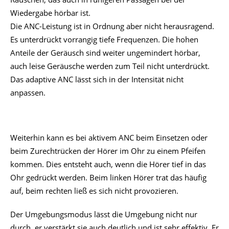
Akkulaufzeit
Die Akkulaufzeit ist eine Schwachstelle der Creative
Aurvana Ace 2. Creative selbst gibt 6 Stunden ohne und 4
Stunden mit ANC an. Beides sind schon an sich keine
herausragenden Werte, die, je nach Lautstärke und sicher
auch vom verwendeten Codec abhängig, noch etwas
unterboten werden können.
Unter Nutzung bei ungefähr halber Lautstärke und dem
aptX adaptive Codec, kamen wir mit ANC auf eine Laufzeit
zwischen 3.5 und 4 Stunden. Ohne ANC sprang die
Restladung nach relativ exakt 4.5 Stunden auf 20%. In
beiden Fällen waren wir also knapp unter den Angaben des
Herstellers.
Nun muss man natürlich erstmal 4-6 Stunden ohne Pause
hören wollen damit die Laufzeit limitiert und es gibt auch