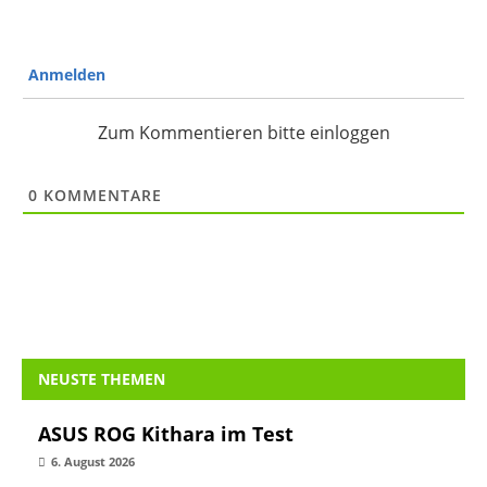
10 PWM-Ports für deutlich unter 20 Euro
3. August 2026
Alpenföhn Matterhorn 2 Aurora Max im
Test
30. Juli 2026
Light Loop IO LCD – be quiet! AiO mit
Display kommt im August
29. Juli 2026
Noctua NL-LC1-36 im Test
27. Juli 2026
DEALS