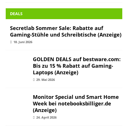
Audio
Eingabegeräte
Gehäuse
Kühlung
SSDs/Speichermedien
Wasserkühlung
RATGEBER
Der perfekte PC Airflow
PC-Lüfter steuern
Kompaktwasserkühlung Ratgeber
SSD-Test und Vergleich
AiO-Wasserkühlung optimal einbauen
Mechanische Tastaturen Ratgeber