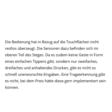
dreifaches und anhaltendes Drücken, gibt es nicht so
schnell unerwünschte Eingaben. Eine Trageerkennung gibt
es nicht, bei dem Preis hätte diese gern implementiert sein
können.
Tatsächlich könnte die Gestenerkennung aber etwas
zuverlässiger und auch flotter sein, da die Reaktion immer
wieder etwas Träge gewirkt hat und dies zu einer als
weniger präzise empfundenen Bedienung führte. Ab und
an wurde die Gesten nicht wie gewünscht erkannt,
möglicherweise braucht es hier einfach noch mehr Übung.
Das Bedienschema überzeugt. Es lässt sich bei zwei Gesten
in der Creative-App pro Hörer einstellen, damit bin ich
glücklich. Lediglich das anhaltende Drücken ist der
Lautstärkeregelung vorbehalten.