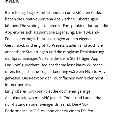
In Summe haben sich die Ace 2 im Wesentlichen, also beim
Klang und beim Tragegefühl, voll beweisen können. Beim
Drumherum kann für den Preis aber noch etwas
nachjustiert werden.
Wir haben das Produkt vom Hersteller zum Testen erhalten.
Eine Einflussnahme auf den Test oder die Wertung fand nicht
statt.
Creative Aurvana Ace 2*
Preis: € 62,91