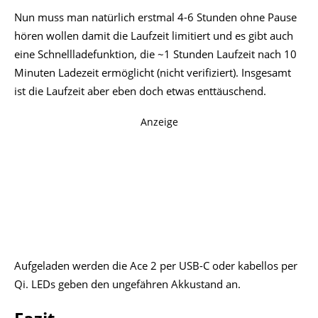
haben die Creative Aurvana Ace 2 schnell überzeugen
können. Die schön gestalteten In-Ears punkten dort und die
App erwies sich als sinnvolle Ergänzung. Der 10-Band-
Equalizer ermöglicht Anpassungen an den eigenen
Geschmack und es gibt 15 Presets. Zudem sind auch die
anpassbare Steuerungen und die mögliche Deaktivierung
der Sprachansagen Vorteile der beim Start trägen App.
Das konfigurierbare Bedienschema lässt kaum Wünsche
offen, lediglich eine Trageerkennung wäre ein Nice-to-Have
gewesen. Die Reaktion der Touchflächen war leider nicht
immer perfekt.
Ein größerer Kritikpunkt ist die doch eher geringe
Akkulaufzeit, wo mit ANC je nach Codec und Lautstärke
nur 4 Stunden oder weniger drin sind. Die ANC-
Performance ist OK, es kann aber zu einem Pfeifen
kommen, wenn die In-Ears mit aktiviertem ANC ungünstig
angefasst werden.