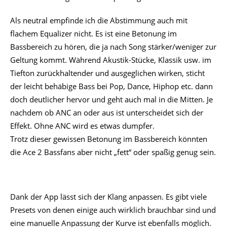
wer noch mehr will zieht die Frequenzen im 10-Band-EQ
hoch und kann die vorhandenen Reserven abrufen. Der EQ
ist aber auch ein wenig eigensinnig, da das Verstellen eines
Punktes den Nachbarpunkt gegenteilig mit verändert. Hebt
man beispielsweise 50 Hz an, fallen 20 und 60 Hz ab.
Die Höhen brillieren! Sie wurden als klar, detailliert und
knackig empfunden, was dem Klangbild sehr zuträglich ist.
Dies wird im allgemeinen ohne übermäßige Schärfe oder
Schrillheit erreicht. Erst bei hoher Lautstärke oder bei
Nutzung des EQ musste ich aufpassen, dass es mir dann
nicht etwas zu metallisch oder auf Dauer anstrengend