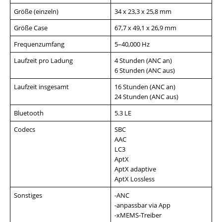
Größe (einzeln)
34 x 23,3 x 25,8 mm
Größe Case
67,7 x 49,1 x 26,9 mm
Frequenzumfang
5–40,000 Hz
Laufzeit pro Ladung
4 Stunden (ANC an)
6 Stunden (ANC aus)
Laufzeit insgesamt
16 Stunden (ANC an)
24 Stunden (ANC aus)
Bluetooth
5.3 LE
Codecs
SBC
AAC
LC3
AptX
AptX adaptive
AptX Lossless
Sonstiges
-ANC
-anpassbar via App
-xMEMS-Treiber