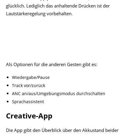
Neben Klanganpassung und den Steuerungsoptionen
können über die App die Sprachansagen ausgeschaltet
werden. Zudem sind Firmware-Updates möglich.
Lediglich die Verbindung der App beim Start könnte flotter
ausfallen. Es kam auch einige Male vor, dass die App sich
beim Start aufgehängt hat.
Klang
Klangeinschätzungen sind wie immer subjektiv!
Bei den verbauten Treibern gibt es bei den Ace 2
Besonderheiten da sie auf ein Zwei-Treiber-System