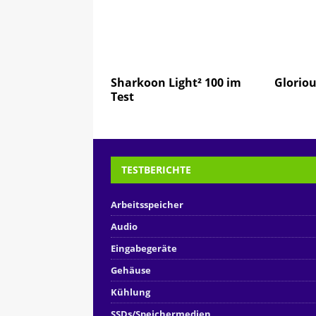
Sharkoon Light² 100 im
Gloriou
Test
TESTBERICHTE
Arbeitsspeicher
Audio
Eingabegeräte
Gehäuse
Kühlung
SSDs/Speichermedien