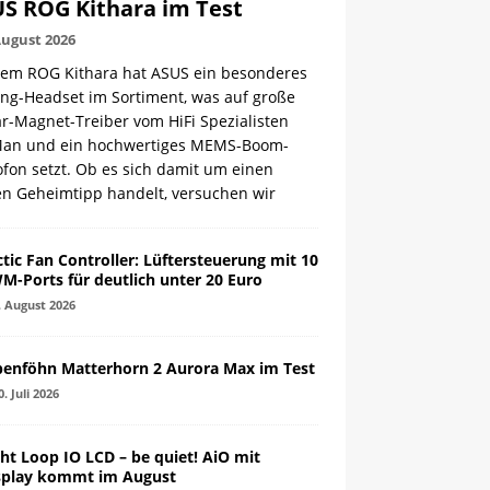
S ROG Kithara im Test
August 2026
dem ROG Kithara hat ASUS ein besonderes
ng-Headset im Sortiment, was auf große
r-Magnet-Treiber vom HiFi Spezialisten
Man und ein hochwertiges MEMS-Boom-
fon setzt. Ob es sich damit um einen
en Geheimtipp handelt, versuchen wir
ctic Fan Controller: Lüftersteuerung mit 10
M-Ports für deutlich unter 20 Euro
. August 2026
penföhn Matterhorn 2 Aurora Max im Test
0. Juli 2026
ght Loop IO LCD – be quiet! AiO mit
splay kommt im August