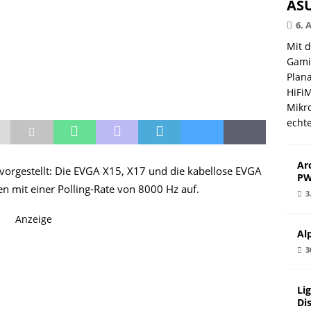
ASU
6. 
Mit 
Gami
Plana
HiFi
Mikro
echt
Ar
orgestellt: Die EVGA X15, X17 und die kabellose EVGA
PW
 mit einer Polling-Rate von 8000 Hz auf.
3
Anzeige
Al
3
Li
Di