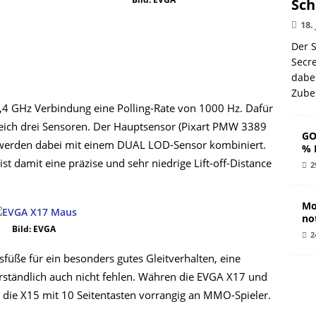
Sch
18.
Der S
Secr
dabe
Zube
,4 GHz Verbindung eine Polling-Rate von 1000 Hz. Dafür
eich drei Sensoren. Der Hauptsensor (Pixart PMW 3389
GO
) werden dabei mit einem DUAL LOD-Sensor kombiniert.
% 
t damit eine präzise und sehr niedrige Lift-off-Distance
2
Mo
no
Bild: EVGA
2
füße für ein besonders gutes Gleitverhalten, eine
erständlich auch nicht fehlen. Währen die EVGA X17 und
h die X15 mit 10 Seitentasten vorrangig an MMO-Spieler.