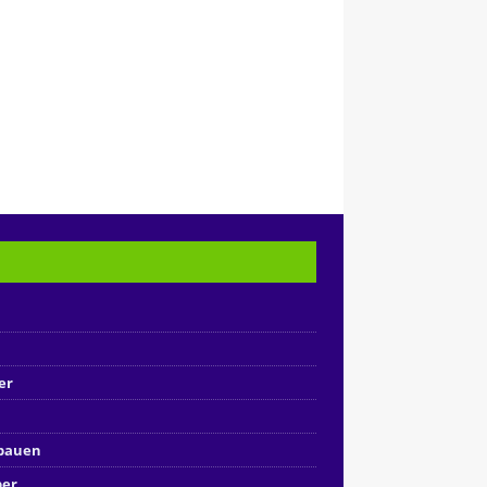
er
nbauen
ber