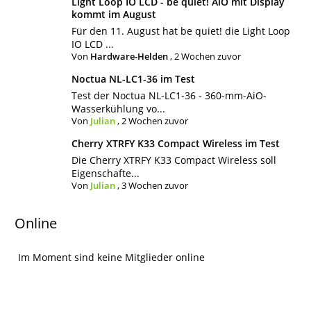
Light Loop IO LCD - be quiet! AiO mit Display
kommt im August
Für den 11. August hat be quiet! die Light Loop
IO LCD ...
Von
Hardware-Helden
,
2 Wochen zuvor
Noctua NL-LC1-36 im Test
Test der Noctua NL-LC1-36 - 360-mm-AiO-
Wasserkühlung vo...
Von
Julian
,
2 Wochen zuvor
Cherry XTRFY K33 Compact Wireless im Test
Die Cherry XTRFY K33 Compact Wireless soll
Eigenschafte...
Von
Julian
,
3 Wochen zuvor
Online
Im Moment sind keine Mitglieder online