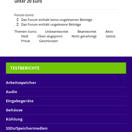
unter 20 Euro
Forum Icons:
Das Forum enthält keine ungelesenen Beiträge
Das Forum enthält ungelesene Beiträge
Themen-Icons:
Unbeantwortet
Beantwortet
Aktiv
Heiß
Oben angepinnt
Nicht genehmigt
Gelöst
Privat
Geschlossen
TESTBERICHTE
Arbeitsspeicher
Audio
Eingabegeräte
Gehäuse
Kühlung
SSDs/Speichermedien