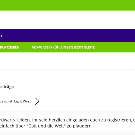
m
 PLATZIEREN
AIO-WASSERKÜHLUNGEN BESTENLISTE
eiträge
be quiet! Light Win...
ware-Helden. Ihr seid herzlich eingeladen euch zu registrieren,
einfach über "Gott und die Welt" zu plaudern.