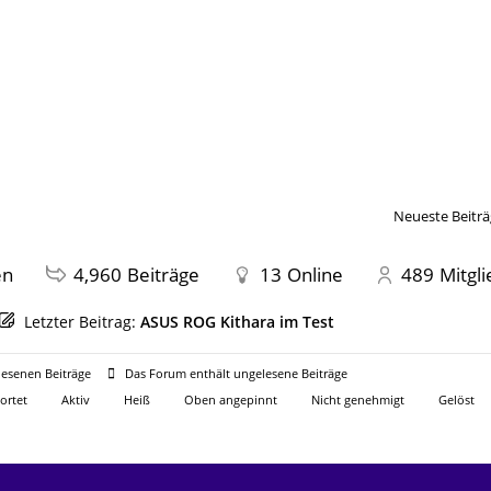
Neueste Beiträ
en
4,960
Beiträge
13
Online
489
Mitgl
Letzter Beitrag:
ASUS ROG Kithara im Test
esenen Beiträge
Das Forum enthält ungelesene Beiträge
ortet
Aktiv
Heiß
Oben angepinnt
Nicht genehmigt
Gelöst