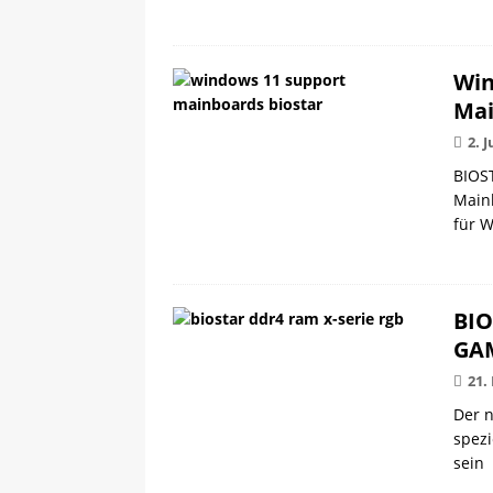
Win
Mai
2. 
BIOST
Mainb
für W
BIO
GAM
21.
Der 
spezi
sein