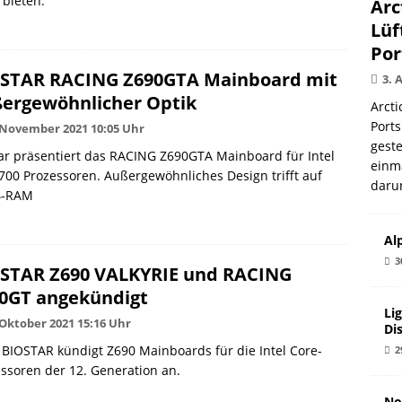
bieten.
Arc
Lüf
Por
STAR RACING Z690GTA Mainboard mit
3. 
ergewöhnlicher Optik
Arcti
Ports
 November 2021 10:05 Uhr
gest
ar präsentiert das RACING Z690GTA Mainboard für Intel
einma
00 Prozessoren. Außergewöhnliches Design trifft auf
daru
4-RAM
Al
3
STAR Z690 VALKYRIE und RACING
0GT angekündigt
Li
 Oktober 2021 15:16 Uhr
Di
BIOSTAR kündigt Z690 Mainboards für die Intel Core-
2
ssoren der 12. Generation an.
No