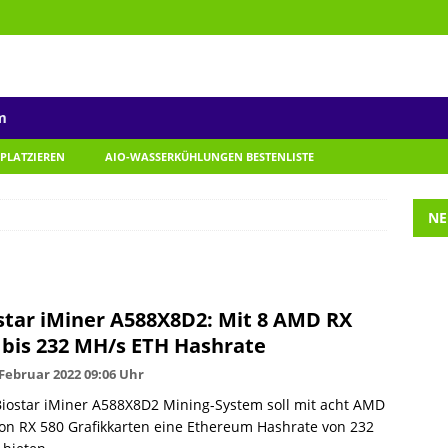
m
 PLATZIEREN
AIO-WASSERKÜHLUNGEN BESTENLISTE
NE
star iMiner A588X8D2: Mit 8 AMD RX
 bis 232 MH/s ETH Hashrate
 Februar 2022 09:06 Uhr
iostar iMiner A588X8D2 Mining-System soll mit acht AMD
n RX 580 Grafikkarten eine Ethereum Hashrate von 232