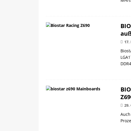
MH/s 
BIO
auß
17.
Biost
LGA17
DDR
BIO
Z69
29.
Auch 
Proze