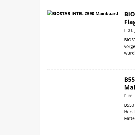
BIO
Fla
21.
BIOS
vorge
wurd
B55
Ma
26.
B550 
Herst
Mitte