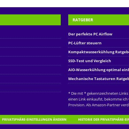
RATGEBER
Der perfekte PC Airflow
PC-Lüfter steuern
Kompaktwasserkühlung Ratgeb
SSD-Test und Vergleich
AiO-Wasserkühlung optimal ei
Mechanische Tastaturen Ratge
* Die mit * gekennzeichneten Links
einen Link einkaufst, bekomme ich
Provision. Als Amazon-Partner verdi
PRIVATSPHÄRE-EINSTELLUNGEN ÄNDERN
HISTORIE DER PRIVATSPHÄRE-E