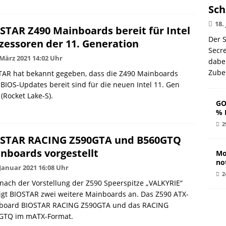
Sch
18.
STAR Z490 Mainboards bereit für Intel
Der S
zessoren der 11. Generation
Secr
 März 2021 14:02 Uhr
dabe
Zube
TAR hat bekannt gegeben, dass die Z490 Mainboards
BIOS-Updates bereit sind für die neuen Intel 11. Gen
(Rocket Lake-S).
GO
% 
2
STAR RACING Z590GTA und B560GTQ
nboards vorgestellt
Mo
no
 Januar 2021 16:08 Uhr
2
nach der Vorstellung der Z590 Speerspitze „VALKYRIE“
gt BIOSTAR zwei weitere Mainboards an. Das Z590 ATX-
board BIOSTAR RACING Z590GTA und das RACING
GTQ im mATX-Format.