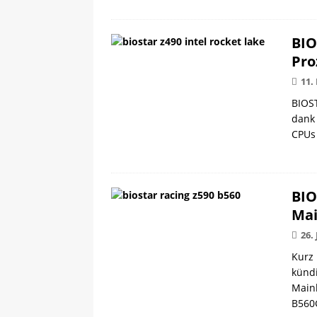
BIO
Pro
11.
BIOS
dank 
CPUs 
BIO
Mai
26.
Kurz 
kündi
Main
B560