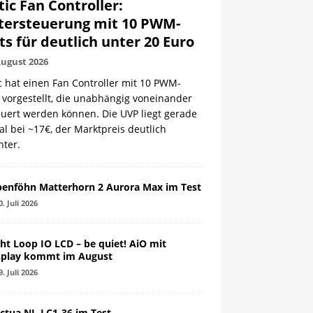
tic Fan Controller:
tersteuerung mit 10 PWM-
ts für deutlich unter 20 Euro
August 2026
c hat einen Fan Controller mit 10 PWM-
 vorgestellt, die unabhängig voneinander
euert werden können. Die UVP liegt gerade
l bei ~17€, der Marktpreis deutlich
nter.
penföhn Matterhorn 2 Aurora Max im Test
0. Juli 2026
ght Loop IO LCD – be quiet! AiO mit
splay kommt im August
9. Juli 2026
ctua NL-LC1-36 im Test