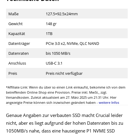
Maße
127.5×92.5x24mm
Gewicht
148 gr
Kapazität
1TB
Datenträger
PCIe 3.0 x2, NVMe, QLC NAND
Datenraten
bis 1050 MB/s
Anschluss
USB-C 3.1
Preis
Preis nicht verfügbar
*Affiliate-Link: Wenn du über so einen Link einkaufst, bekomme ich von dem
betreffenden Online-Shop eine Provision. Preise inkl. MwSt., zzgl.
Versandkosten. Zuletzt aktualisiert am 27. März 2025 um 21:31 Uhr. Hier
angezeigte Preise können sich inzwischen geändert haben -
weitere Infos
Genaue Angaben zur verbauten SSD macht Crucial leider
nicht, aber es liegt aufgrund der hohen Datenraten bis zu
1050MB/s nahe, dass eine hauseigene P1 NVME SSD