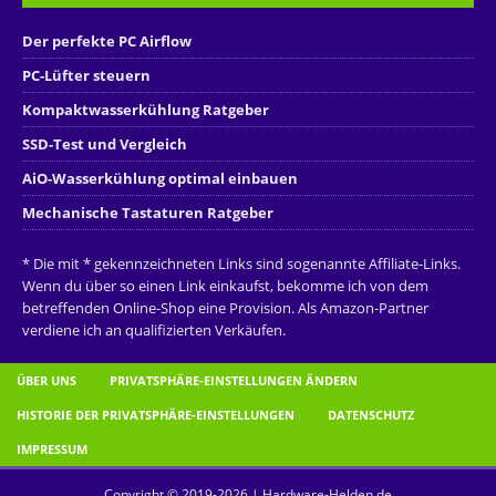
Der perfekte PC Airflow
PC-Lüfter steuern
Kompaktwasserkühlung Ratgeber
SSD-Test und Vergleich
AiO-Wasserkühlung optimal einbauen
Mechanische Tastaturen Ratgeber
* Die mit * gekennzeichneten Links sind sogenannte Affiliate-Links.
Wenn du über so einen Link einkaufst, bekomme ich von dem
betreffenden Online-Shop eine Provision. Als Amazon-Partner
verdiene ich an qualifizierten Verkäufen.
ÜBER UNS
PRIVATSPHÄRE-EINSTELLUNGEN ÄNDERN
HISTORIE DER PRIVATSPHÄRE-EINSTELLUNGEN
DATENSCHUTZ
IMPRESSUM
Copyright © 2019-2026 | Hardware-Helden.de