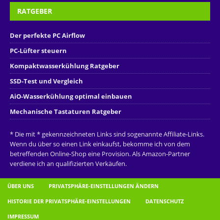
RATGEBER
Der perfekte PC Airflow
PC-Lüfter steuern
Kompaktwasserkühlung Ratgeber
SSD-Test und Vergleich
AiO-Wasserkühlung optimal einbauen
Mechanische Tastaturen Ratgeber
* Die mit * gekennzeichneten Links sind sogenannte Affiliate-Links.
Wenn du über so einen Link einkaufst, bekomme ich von dem
betreffenden Online-Shop eine Provision. Als Amazon-Partner
verdiene ich an qualifizierten Verkäufen.
ÜBER UNS
PRIVATSPHÄRE-EINSTELLUNGEN ÄNDERN
HISTORIE DER PRIVATSPHÄRE-EINSTELLUNGEN
DATENSCHUTZ
IMPRESSUM