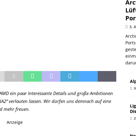
Arc
Lüf
Por
3. 
Arcti
Ports
gest
einma
daru
Al
3
 AMD ein paar Interessante Details und große Ambitionen
A2“ verlauten lassen. Wir dürfen uns demnach auf eine
Li
nd mehr freuen.
Di
2
Anzeige
No