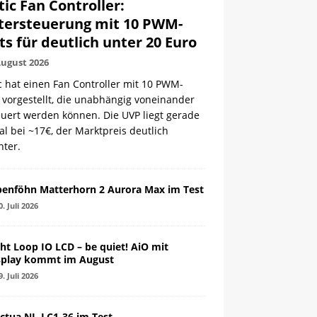
tic Fan Controller:
tersteuerung mit 10 PWM-
ts für deutlich unter 20 Euro
August 2026
c hat einen Fan Controller mit 10 PWM-
 vorgestellt, die unabhängig voneinander
euert werden können. Die UVP liegt gerade
l bei ~17€, der Marktpreis deutlich
nter.
penföhn Matterhorn 2 Aurora Max im Test
0. Juli 2026
ght Loop IO LCD – be quiet! AiO mit
splay kommt im August
9. Juli 2026
ctua NL-LC1-36 im Test