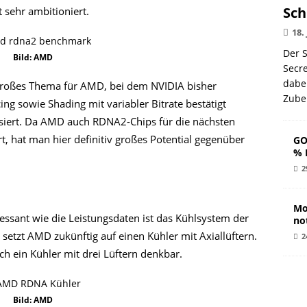
Sch
t sehr ambitioniert.
18.
Der S
Bild: AMD
Secr
dabe
n großes Thema für AMD, bei dem NVIDIA bisher
Zube
ng sowie Shading mit variabler Bitrate bestätigt
isiert. Da AMD auch RDNA2-Chips für die nächsten
t, hat man hier definitiv großes Potential gegenüber
GO
% 
2
Mo
ressant wie die Leistungsdaten ist das Kühlsystem der
no
 setzt AMD zukünftig auf einen Kühler mit Axiallüftern.
2
h ein Kühler mit drei Lüftern denkbar.
Bild: AMD