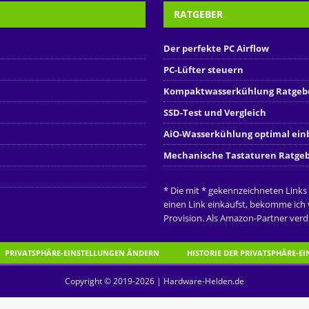
RATGEBER
Der perfekte PC Airflow
PC-Lüfter steuern
Kompaktwasserkühlung Ratgeb
SSD-Test und Vergleich
AiO-Wasserkühlung optimal ei
Mechanische Tastaturen Ratge
* Die mit * gekennzeichneten Links
einen Link einkaufst, bekomme ich
Provision. Als Amazon-Partner verdi
PRIVATSPHÄRE-EINSTELLUNGEN ÄNDERN
HISTORIE DER PRIVATSPHÄRE-E
Copyright © 2019-2026 | Hardware-Helden.de