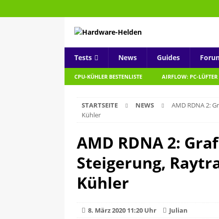
Tests
News
Guides
Foru
CPU-KÜHLER BESTENLISTE
AIRFLOW: PC-LÜFTER
STARTSEITE
NEWS
AMD RDNA 2: Gra
Kühler
AMD RDNA 2: Graf
Steigerung, Raytr
Kühler
8. März 2020 11:20 Uhr
Julian