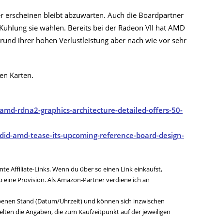
er erscheinen bleibt abzuwarten. Auch die Boardpartner
 Kühlung sie wählen. Bereits bei der Radeon VII hat AMD
fgrund ihrer hohen Verlustleistung aber nach wie vor sehr
en Karten.
d-rdna2-graphics-architecture-detailed-offers-50-
id-amd-tease-its-upcoming-reference-board-design-
te Affiliate-Links. Wenn du über so einen Link einkaufst,
ine Provision. Als Amazon-Partner verdiene ich an
benen Stand (Datum/Uhrzeit) und können sich inzwischen
lten die Angaben, die zum Kaufzeitpunkt auf der jeweiligen