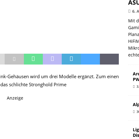
ASU
6. 
Mit 
Gami
Plana
HiFi
Mikro
echt
Ar
olink-Gehäusen wird um drei Modelle ergänzt. Zum einen
PW
das schlichte Stronghold Prime
3
Anzeige
Al
3
Li
Di