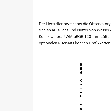
Der Hersteller bezeichnet die Observator
sich an RGB-Fans und Nutzer von Wasserküh
Kolink Umbra PWM-aRGB-120-mm-Lüftern gi
optionalen Riser-Kits können Grafikkarten
B
il
d
:
C
a
s
e
k
i
n
g