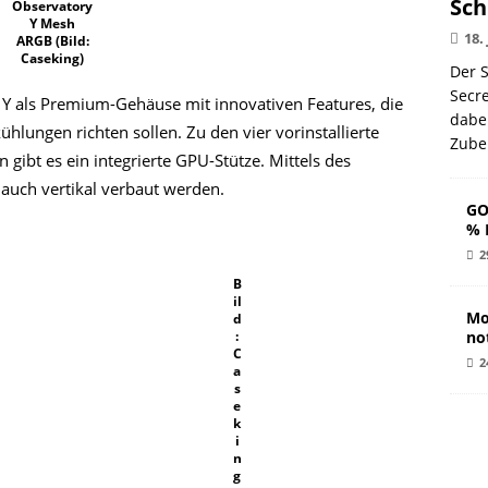
Sch
Observatory
Y Mesh
18.
ARGB (Bild:
Caseking)
Der S
Secr
y Y als Premium-Gehäuse mit innovativen Features, die
dabe
lungen richten sollen. Zu den vier vorinstallierte
Zube
bt es ein integrierte GPU-Stütze. Mittels des
 auch vertikal verbaut werden.
GO
% 
2
B
il
Mo
d
:
no
C
2
a
s
e
k
i
n
g