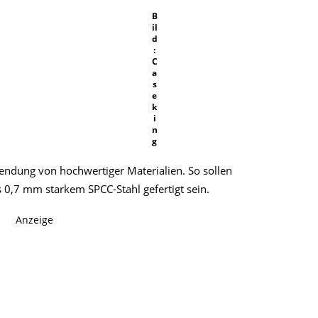
B
il
d
:
C
a
s
e
k
i
n
g
wendung von hochwertiger Materialien. So sollen
0,7 mm starkem SPCC-Stahl gefertigt sein.
Anzeige