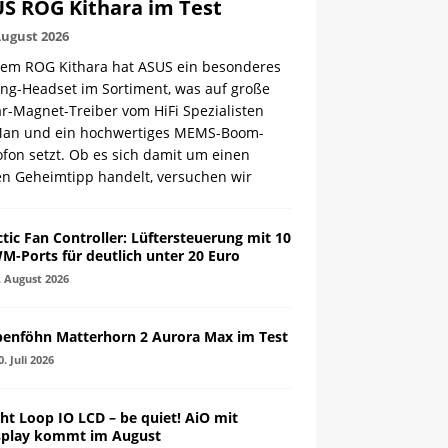
S ROG Kithara im Test
August 2026
dem ROG Kithara hat ASUS ein besonderes
ng-Headset im Sortiment, was auf große
r-Magnet-Treiber vom HiFi Spezialisten
Man und ein hochwertiges MEMS-Boom-
fon setzt. Ob es sich damit um einen
en Geheimtipp handelt, versuchen wir
ctic Fan Controller: Lüftersteuerung mit 10
M-Ports für deutlich unter 20 Euro
. August 2026
penföhn Matterhorn 2 Aurora Max im Test
0. Juli 2026
ght Loop IO LCD – be quiet! AiO mit
splay kommt im August