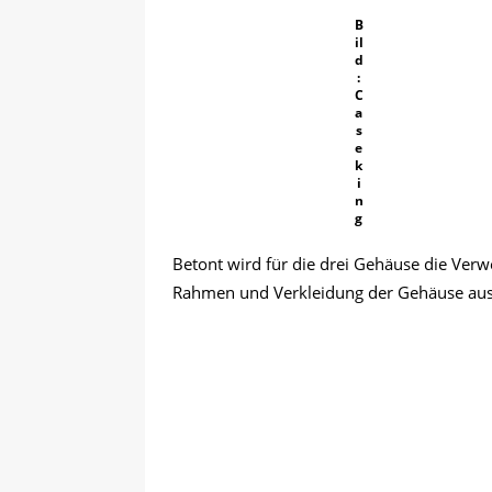
B
il
d
:
C
a
s
e
k
i
n
g
Betont wird für die drei Gehäuse die Ver
Rahmen und Verkleidung der Gehäuse aus 