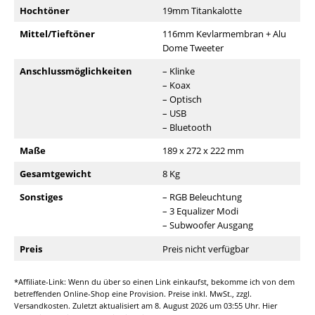
Hochtöner
19mm Titankalotte
Mittel/Tieftöner
116mm Kevlarmembran + Alu
Dome Tweeter
Anschlussmöglichkeiten
– Klinke
– Koax
– Optisch
– USB
– Bluetooth
Maße
189 x 272 x 222 mm
Gesamtgewicht
8 Kg
Sonstiges
– RGB Beleuchtung
– 3 Equalizer Modi
– Subwoofer Ausgang
Preis
Preis nicht verfügbar
*Affiliate-Link: Wenn du über so einen Link einkaufst, bekomme ich von dem
betreffenden Online-Shop eine Provision. Preise inkl. MwSt., zzgl.
Versandkosten. Zuletzt aktualisiert am 8. August 2026 um 03:55 Uhr. Hier