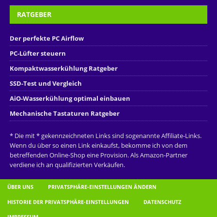
RATGEBER
Der perfekte PC Airflow
PC-Lüfter steuern
Kompaktwasserkühlung Ratgeber
SSD-Test und Vergleich
AiO-Wasserkühlung optimal einbauen
Mechanische Tastaturen Ratgeber
* Die mit * gekennzeichneten Links sind sogenannte Affiliate-Links.
Wenn du über so einen Link einkaufst, bekomme ich von dem
betreffenden Online-Shop eine Provision. Als Amazon-Partner
verdiene ich an qualifizierten Verkäufen.
ÜBER UNS
PRIVATSPHÄRE-EINSTELLUNGEN ÄNDERN
HISTORIE DER PRIVATSPHÄRE-EINSTELLUNGEN
DATENSCHUTZ
IMPRESSUM