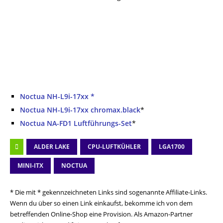
Noctua NH-L9i-17xx *
Noctua NH-L9i-17xx chromax.black
*
Noctua NA-FD1 Luftführungs-Set
*
ALDER LAKE
CPU-LUFTKÜHLER
LGA1700
MINI-ITX
NOCTUA
* Die mit * gekennzeichneten Links sind sogenannte Affiliate-Links.
Wenn du über so einen Link einkaufst, bekomme ich von dem
betreffenden Online-Shop eine Provision. Als Amazon-Partner