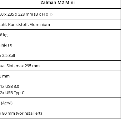
Zalman M2 Mini
50 x 235 x 328 mm (B x H x T)
tahl, Kunststoff, Aluminium
,8 kg
ini-ITX
x 2,5 Zoll
ual-Slot, max 295 mm
0 mm
 1x USB 3.0
 2x USB Typ-C
 (Acryl)
x 80 mm (vorinstalliert)