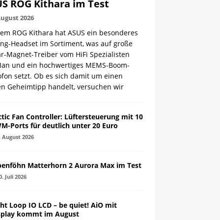
S ROG Kithara im Test
August 2026
dem ROG Kithara hat ASUS ein besonderes
ng-Headset im Sortiment, was auf große
r-Magnet-Treiber vom HiFi Spezialisten
Man und ein hochwertiges MEMS-Boom-
fon setzt. Ob es sich damit um einen
en Geheimtipp handelt, versuchen wir
ctic Fan Controller: Lüftersteuerung mit 10
M-Ports für deutlich unter 20 Euro
. August 2026
penföhn Matterhorn 2 Aurora Max im Test
0. Juli 2026
ght Loop IO LCD – be quiet! AiO mit
splay kommt im August