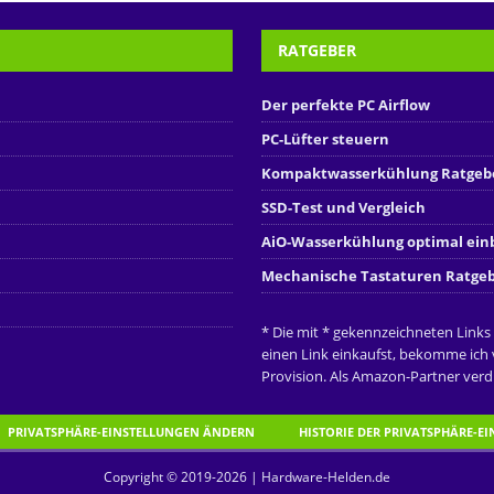
RATGEBER
Der perfekte PC Airflow
PC-Lüfter steuern
Kompaktwasserkühlung Ratgeb
SSD-Test und Vergleich
AiO-Wasserkühlung optimal ei
Mechanische Tastaturen Ratge
* Die mit * gekennzeichneten Links
einen Link einkaufst, bekomme ich
Provision. Als Amazon-Partner verdi
PRIVATSPHÄRE-EINSTELLUNGEN ÄNDERN
HISTORIE DER PRIVATSPHÄRE-E
Copyright © 2019-2026 | Hardware-Helden.de