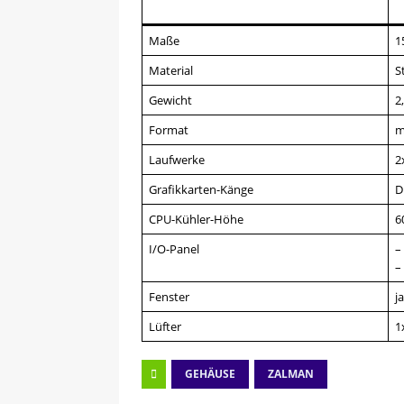
Maße
1
Material
S
Gewicht
2
Format
m
Laufwerke
2
Grafikkarten-Känge
D
CPU-Kühler-Höhe
6
I/O-Panel
–
–
Fenster
ja
Lüfter
1
GEHÄUSE
ZALMAN