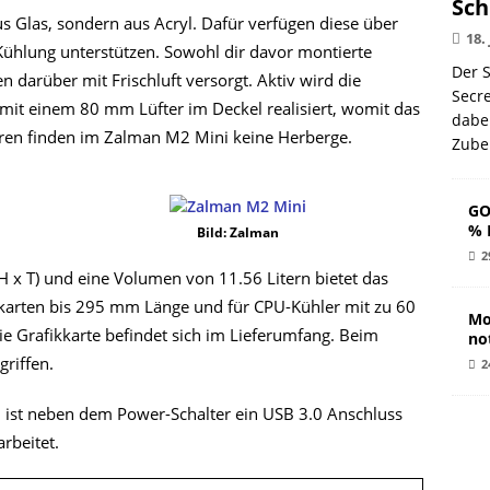
Sch
us Glas, sondern aus Acryl. Dafür verfügen diese über
18.
Kühlung unterstützen. Sowohl dir davor montierte
Der S
 darüber mit Frischluft versorgt. Aktiv wird die
Secr
it einem 80 mm Lüfter im Deckel realisiert, womit das
dabe
toren finden im Zalman M2 Mini keine Herberge.
Zube
GO
% 
Bild: Zalman
2
x T) und eine Volumen von 11.56 Litern bietet das
kkarten bis 295 mm Länge und für CPU-Kühler mit zu 60
Mo
e Grafikkarte befindet sich im Lieferumfang. Beim
no
griffen.
2
 ist neben dem Power-Schalter ein USB 3.0 Anschluss
rbeitet.