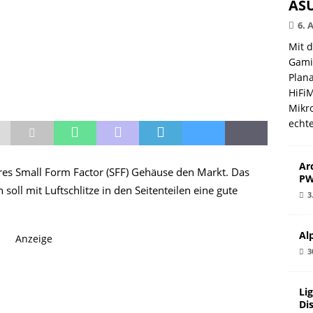
ASU
6. 
Mit 
Gami
Plana
HiFi
Mikro
echt
Ar
res Small Form Factor (SFF) Gehäuse den Markt. Das
PW
soll mit Luftschlitze in den Seitenteilen eine gute
3
Al
Anzeige
3
Li
Di