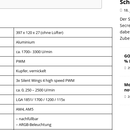
Sch
18.
Der S
Secr
dabe
397 x 120 x 27 (ohne Lüfter)
Zube
Aluminium
ca. 1700– 3300 U/min
GO
% 
PWM
2
Kupfer, vernickelt
3x Silent Wings 4 high speed PWM
Mo
no
ca. 0, 250 – 2500 U/min
2
LGA 1851/ 1700 / 1200 / 115x
AM4, AM5
– nachfüllbar
– ARGB-Beleuchtung