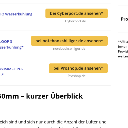
bei Cyberport.de ansehen*
 AIO Wasserkühlung
Pro
Cyberport.de
bei notebooksbilliger.de ansehen*
 LOOP 3
*Affil
bekomm
sserkühlung*
notebooksbilliger.de
Provis
weiter
bei Proshop.de ansehen*
 360MM - CPU-
..*
Proshop.de
360mm – kurzer Überblick
eich sind und sich nur durch die Anzahl der Lüfter und