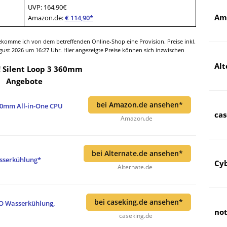
UVP: 164,90€
Am
Amazon.de:
€ 114,90*
bekomme ich von dem betreffenden Online-Shop eine Provision. Preise inkl.
August 2026 um 16:27 Uhr. Hier angezeigte Preise können sich inzwischen
Alt
! Silent Loop 3 360mm
Angebote
bei Amazon.de ansehen*
360mm All-in-One CPU
cas
Amazon.de
bei Alternate.de ansehen*
asserkühlung*
Cy
Alternate.de
bei caseking.de ansehen*
AiO Wasserkühlung,
not
caseking.de