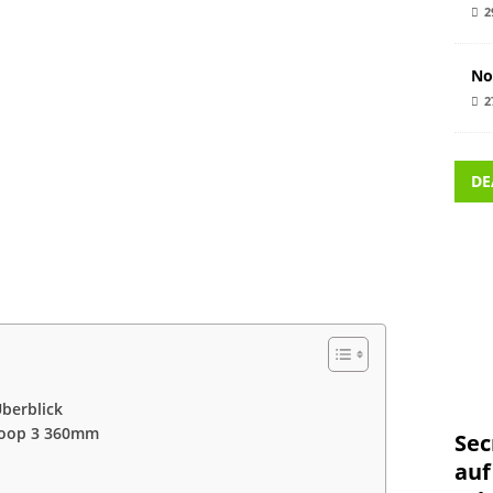
2
No
2
DE
Überblick
 Loop 3 360mm
Sec
auf