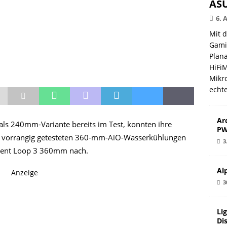
ASU
6. 
Mit 
Gami
Plana
HiFi
Mikro
echt
Ar
 als 240mm-Variante bereits im Test, konnten ihre
PW
ns vorrangig getesteten 360-mm-AiO-Wasserkühlungen
3
Silent Loop 3 360mm nach.
Al
Anzeige
3
Li
Di