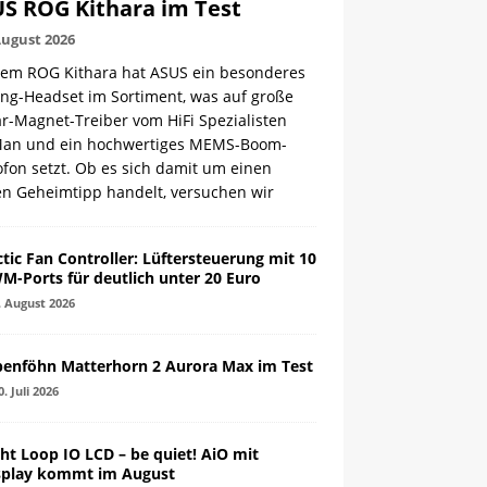
S ROG Kithara im Test
August 2026
dem ROG Kithara hat ASUS ein besonderes
ng-Headset im Sortiment, was auf große
r-Magnet-Treiber vom HiFi Spezialisten
Man und ein hochwertiges MEMS-Boom-
fon setzt. Ob es sich damit um einen
en Geheimtipp handelt, versuchen wir
ctic Fan Controller: Lüftersteuerung mit 10
M-Ports für deutlich unter 20 Euro
. August 2026
penföhn Matterhorn 2 Aurora Max im Test
0. Juli 2026
ght Loop IO LCD – be quiet! AiO mit
splay kommt im August