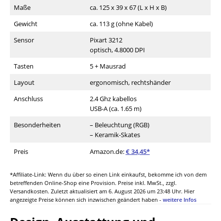
Maße
ca. 125 x 39 x 67 (L x H x B)
Gewicht
ca. 113 g (ohne Kabel)
Sensor
Pixart 3212
optisch, 4.8000 DPI
Tasten
5 + Mausrad
Layout
ergonomisch, rechtshänder
Anschluss
2.4 Ghz kabellos
USB-A (ca. 1.65 m)
Besonderheiten
– Beleuchtung (RGB)
– Keramik-Skates
Preis
Amazon.de:
€ 34,45*
*Affiliate-Link: Wenn du über so einen Link einkaufst, bekomme ich von dem
betreffenden Online-Shop eine Provision. Preise inkl. MwSt., zzgl.
Versandkosten. Zuletzt aktualisiert am 6. August 2026 um 23:48 Uhr. Hier
angezeigte Preise können sich inzwischen geändert haben -
weitere Infos