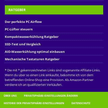
RATGEBER
Der perfekte PC Airflow
PC-Lüfter steuern
Kompaktwasserkühlung Ratgeber
SSD-Test und Vergleich
AiO-Wasserkühlung optimal einbauen
Mechanische Tastaturen Ratgeber
* Die mit * gekennzeichneten Links sind sogenannte Affiliate-Links.
Wenn du über so einen Link einkaufst, bekomme ich von dem
betreffenden Online-Shop eine Provision. Als Amazon-Partner
verdiene ich an qualifizierten Verkäufen.
ÜBER UNS
PRIVATSPHÄRE-EINSTELLUNGEN ÄNDERN
HISTORIE DER PRIVATSPHÄRE-EINSTELLUNGEN
DATENSCHUTZ