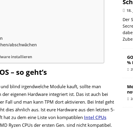
Sch
18.
Der S
Secr
dabe
en
Zube
ehen/abschwächen
are installieren
GO
% 
OS – so geht’s
2
 und blind irgendwelche Module kauft, sollte man
Mo
no
 der eigenen Hardware integriert ist. Das ist auch bei
2
r Fall und man kann TPM dort aktivieren. Bei Intel geht
t dies ähnlich aus. Ist eure Hardware aus den letzten 5-
ft hat zu dem eine Liste von kompatiblen
Intel CPUs
 AMD Ryzen CPUs der ersten Gen. sind nicht kompatibel.