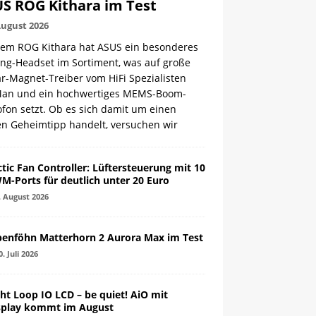
S ROG Kithara im Test
August 2026
dem ROG Kithara hat ASUS ein besonderes
ng-Headset im Sortiment, was auf große
r-Magnet-Treiber vom HiFi Spezialisten
Man und ein hochwertiges MEMS-Boom-
fon setzt. Ob es sich damit um einen
en Geheimtipp handelt, versuchen wir
ctic Fan Controller: Lüftersteuerung mit 10
M-Ports für deutlich unter 20 Euro
. August 2026
penföhn Matterhorn 2 Aurora Max im Test
0. Juli 2026
ght Loop IO LCD – be quiet! AiO mit
splay kommt im August