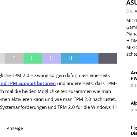
ASU
6. 
Mit 
Gami
Plana
HiFi
Mikro
echt
Ar
iche TPM 2.0 – Zwang sorgen dafür, dass einerseits
PW
und TPM Support betonen
und andererseits, dass TPM-
3
och mal die beiden Möglichkeiten zusammen wie man
emen aktivieren kann und wie man TPM 2.0 nachrüstet.
Al
ie Systemanforderungen und TPM 2.0 für die Windows 11
3
Li
Anzeige
Di