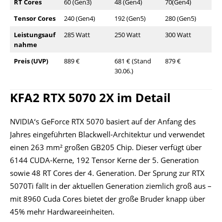
RT Cores
60 (Gen3)
48 (Gen4)
70(Gen4)
Tensor Cores
240 (Gen4)
192 (Gen5)
280 (Gen5)
Leistungsauf
285 Watt
250 Watt
300 Watt
nahme
Preis (UVP)
889 €
681 € (Stand
879 €
30.06.)
KFA2 RTX 5070 2X im Detail
NVIDIA‘s GeForce RTX 5070 basiert auf der Anfang des
Jahres eingeführten Blackwell-Architektur und verwendet
einen 263 mm² großen GB205 Chip. Dieser verfügt über
6144 CUDA-Kerne, 192 Tensor Kerne der 5. Generation
sowie 48 RT Cores der 4. Generation. Der Sprung zur RTX
5070Ti fällt in der aktuellen Generation ziemlich groß aus –
mit 8960 Cuda Cores bietet der große Bruder knapp über
45% mehr Hardwareeinheiten.