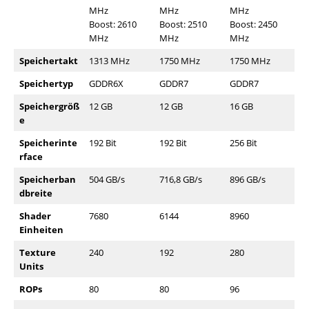
MHz
MHz
MHz
Boost: 2610
Boost: 2510
Boost: 2450
MHz
MHz
MHz
Speichertakt
1313 MHz
1750 MHz
1750 MHz
Speichertyp
GDDR6X
GDDR7
GDDR7
Speichergröß
12 GB
12 GB
16 GB
e
Speicherinte
192 Bit
192 Bit
256 Bit
rface
Speicherban
504 GB/s
716,8 GB/s
896 GB/s
dbreite
Shader
7680
6144
8960
Einheiten
Texture
240
192
280
Units
ROPs
80
80
96