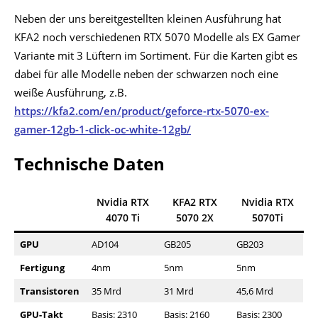
Neben der uns bereitgestellten kleinen Ausführung hat
KFA2 noch verschiedenen RTX 5070 Modelle als EX Gamer
Variante mit 3 Lüftern im Sortiment. Für die Karten gibt es
dabei für alle Modelle neben der schwarzen noch eine
weiße Ausführung, z.B.
https://kfa2.com/en/product/geforce-rtx-5070-ex-
gamer-12gb-1-click-oc-white-12gb/
Technische Daten
Nvidia RTX
KFA2 RTX
Nvidia RTX
4070 Ti
5070 2X
5070Ti
GPU
AD104
GB205
GB203
Fertigung
4nm
5nm
5nm
Transistoren
35 Mrd
31 Mrd
45,6 Mrd
GPU-Takt
Basis: 2310
Basis: 2160
Basis: 2300